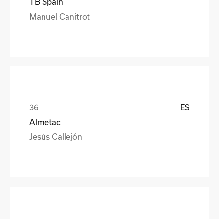
TB Spain
Manuel Canitrot
ES
Almetac
Jesús Callejón