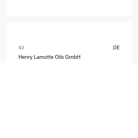
DE
Henry Lamotte Oils GmbH
Maik Knoblich
DE
Elektrofertigung Magdeburg GmbH