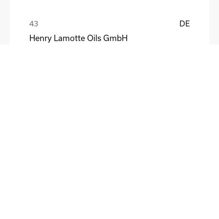
DE
Henry Lamotte Oils GmbH
Maik Knoblich
DE
Elektrofertigung Magdeburg GmbH
Ulf Liebscher