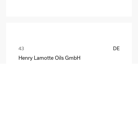
DE
Henry Lamotte Oils GmbH
Maik Knoblich
DE
Elektrofertigung Magdeburg GmbH