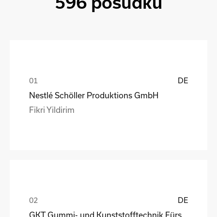
596 posudků
DE
Nestlé Schöller Produktions GmbH
Fikri Yildirim
DE
GKT Gummi- und Kunststofftechnik Fürstenwalde Gmb