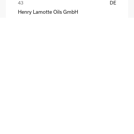
DE
Henry Lamotte Oils GmbH
Maik Knoblich
DE
Elektrofertigung Magdeburg GmbH
Ulf Liebscher