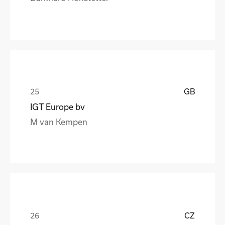
GB
IGT Europe bv
M van Kempen
CZ