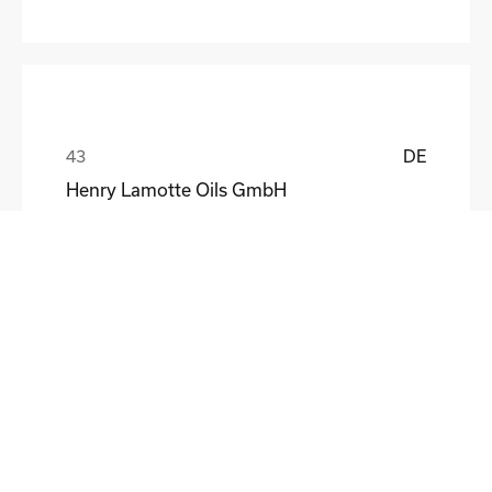
DE
Henry Lamotte Oils GmbH
Maik Knoblich
DE
Elektrofertigung Magdeburg GmbH