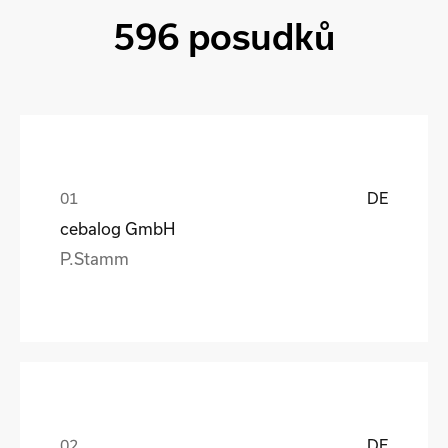
596 posudků
DE
cebalog GmbH
P.Stamm
DE