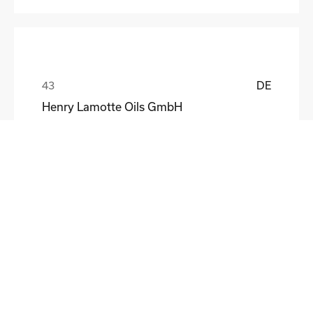
DE
Henry Lamotte Oils GmbH
Maik Knoblich
DE
Elektrofertigung Magdeburg GmbH
Ulf Liebscher