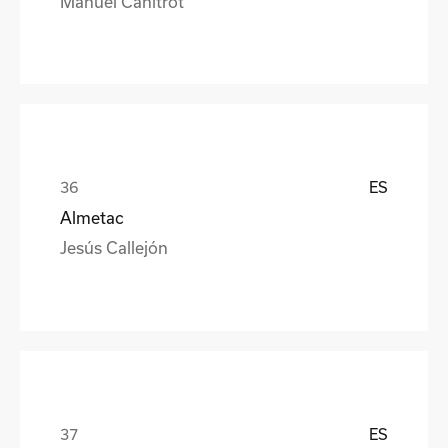
Manuel Canitrot
ES
Almetac
Jesús Callejón
ES