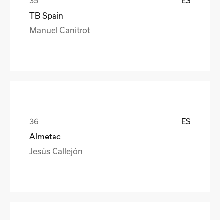
ES
TB Spain
Manuel Canitrot
ES
Almetac
Jesús Callejón