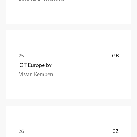
GB
IGT Europe bv
M van Kempen
CZ