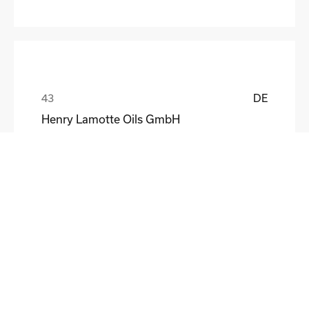
DE
Henry Lamotte Oils GmbH
Maik Knoblich
DE
Elektrofertigung Magdeburg GmbH