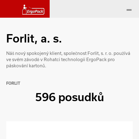
Forlit, a. s.
Náš nový spokojený klient, společnost Forlit, s. r. o. používá
ve svém závodě v Rohatci technologii ErgoPack pro
páskování kartonů.
FORLIT
596 posudků