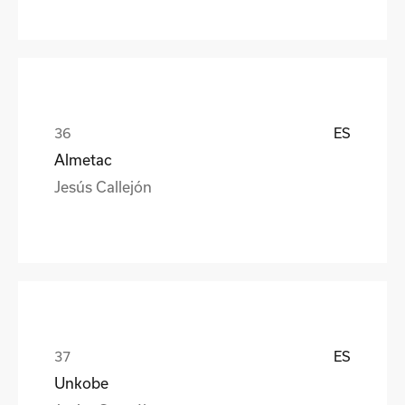
ES
Almetac
Jesús Callejón
ES
Unkobe