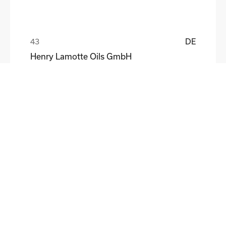
DE
Henry Lamotte Oils GmbH
Maik Knoblich
DE
Elektrofertigung Magdeburg GmbH
Ulf Liebscher