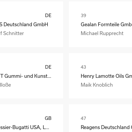
DE
S Deutschland GmbH
Gealan Formteile Gm
f Schnitter
Michael Rupprecht
DE
GKT Gummi- und Kunststofftechnik Fürstenwalde Gmb
Bloße
Maik Knoblich
GB
Messier-Bugatti USA, LLC