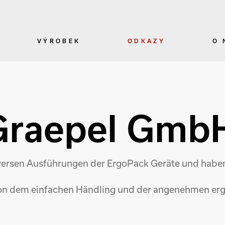
VÝROBEK
ODKAZY
O 
 Graepel Gmb
iversen Ausführungen der ErgoPack Geräte und haben 
t von dem einfachen Händling und der angenehmen e