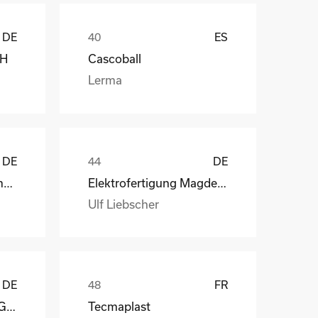
DE
ES
bH
Cascoball
Lerma
DE
DE
Henry Lamotte Oils GmbH
Elektrofertigung Magdeburg GmbH
Ulf Liebscher
DE
FR
Reagens Deutschland GmbH
Tecmaplast