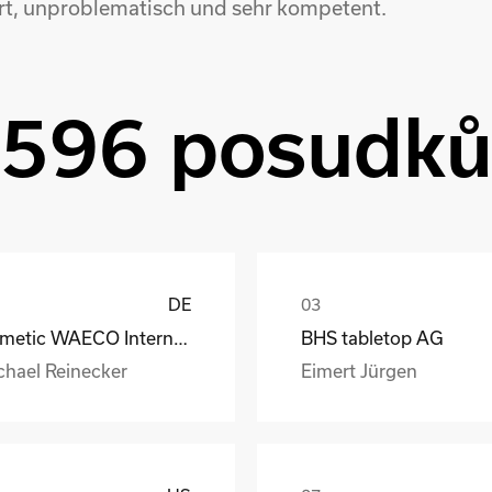
ert, unproblematisch und sehr kompetent.
596 posudk
DE
Dometic WAECO International GmbH
BHS tabletop AG
chael Reinecker
Eimert Jürgen