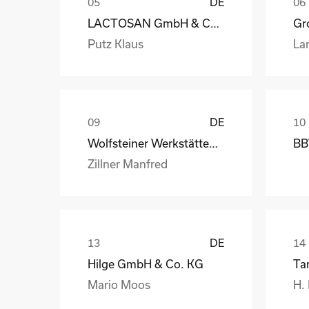
DE
LACTOSAN GmbH & Co. KG
Gro
Putz Klaus
La
DE
Wolfsteiner Werkstätten, Außenstelle Industriemo
BB
Zillner Manfred
DE
Hilge GmbH & Co. KG
Ta
Mario Moos
H.