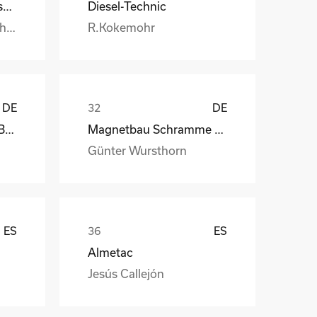
Handtmann Metallgusswerk
Diesel-Technic
Burkhard.Honstetter@handtmann.
R.Kokemohr
DE
DE
kb-endlos, Kroiss und Bichler
Magnetbau Schramme GmbH&Co.KG
Günter Wursthorn
ES
ES
Almetac
Jesús Callejón