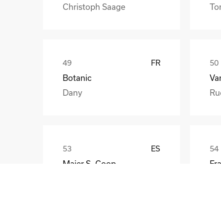
Christoph Saage
To
FR
Botanic
Va
Dany
Ru
ES
Maier S. Coop
Unai
Gü