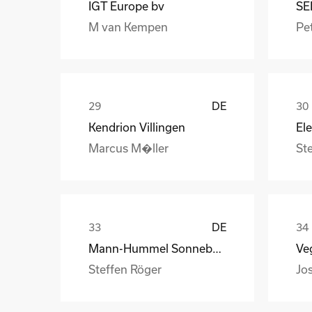
IGT Europe bv
SE
M van Kempen
Pet
DE
Kendrion Villingen
Marcus M�ller
St
DE
Mann-Hummel Sonneberg
Veg
Steffen Röger
Jo