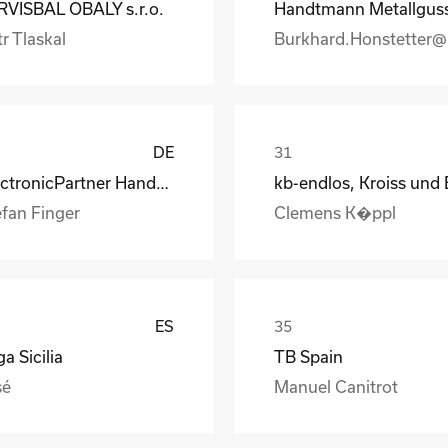
RVISBAL OBALY s.r.o.
r Tlaskal
DE
ElectronicPartner Handel SE
efan Finger
Clemens K�ppl
ES
a Sicilia
TB Spain
sé
Manuel Canitrot