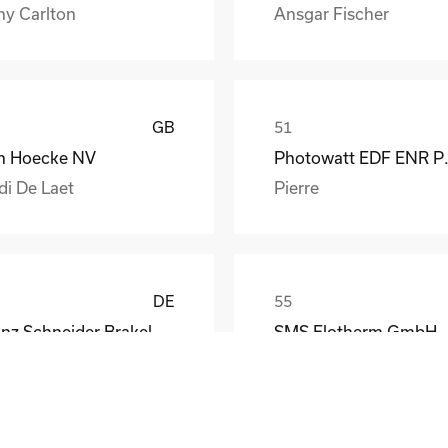
ny Carlton
Ansgar Fischer
GB
n Hoecke NV
Photow
di De Laet
Pierre
DE
Franz Schneider Brakel GmbH + Co KG
SMS Elotherm GmbH
nther Wiesemann
Thomas Habel