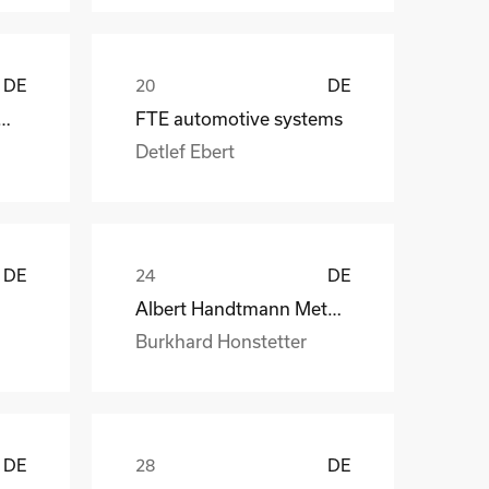
DE
DE
 CraneSystems GmbH
FTE automotive systems
Detlef Ebert
DE
DE
Albert Handtmann Metallgusswerk
Burkhard Honstetter
DE
DE