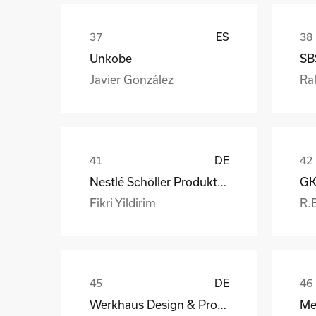
ES
Unkobe
SB
Javier González
Ral
DE
Nestlé Schöller Produktions GmbH
Fikri Yildirim
R.
DE
Werkhaus Design & Produktion GmbH