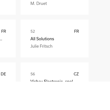
M. Druet
FR
FR
att EDF ENR PWT
All Solutions
Julie Fritsch
DE
CZ
Vishay Electronic, spol. s r.o.
Mr. Jaroslav Broz