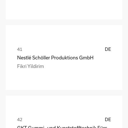
DE
Nestlé Schöller Produktions GmbH
Fikri Yildirim
DE
GKT Gummi- und Kunststofftechnik Fürstenwalde Gmb