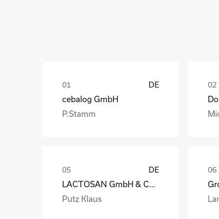
DE
cebalog GmbH
P.Stamm
Mi
DE
LACTOSAN GmbH & Co. KG
Gro
Putz Klaus
La