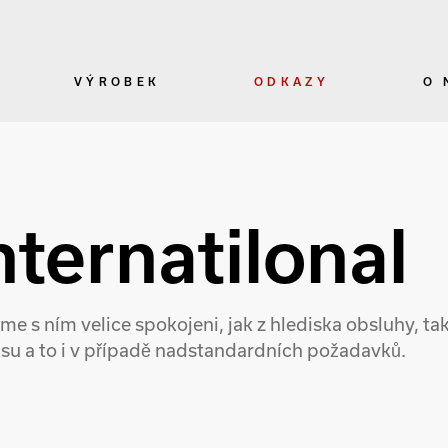
VÝROBEK
ODKAZY
O 
nternatilonal
me s ním velice spokojeni, jak z hlediska obsluhy, tak
visu a to i v případě nadstandardních požadavků.