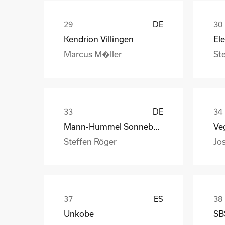
DE
Kendrion Villingen
Marcus M�ller
St
DE
Mann-Hummel Sonneberg
Veg
Steffen Röger
Jo
ES
Unkobe
SB