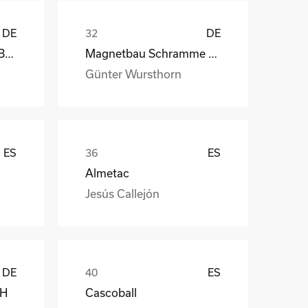
DE
DE
kb-endlos, Kroiss und Bichler
Magnetbau Schramme GmbH&Co.KG
Günter Wursthorn
ES
ES
Almetac
Jesús Callejón
DE
ES
bH
Cascoball