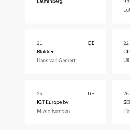
Laufenberg
Kn
Lut
DE
Blokker
Hans van Gemert
Uli
GB
IGT Europe bv
SE
M van Kempen
Pet