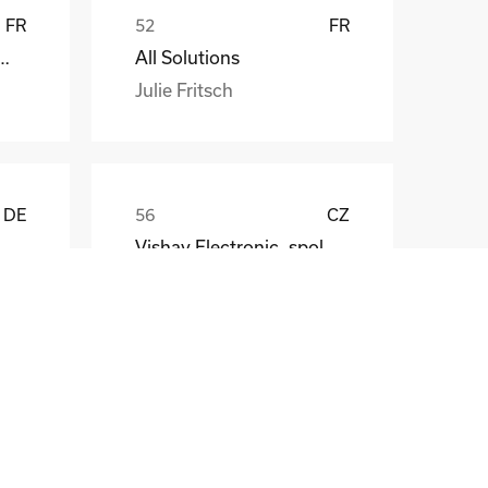
FR
FR
att EDF ENR PWT
All Solutions
Julie Fritsch
DE
CZ
Vishay Electronic, spol. s r.o.
Mr. Jaroslav Broz
DE
FR
Morancé Soudure
Sylvie