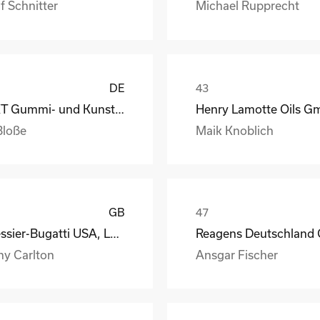
f Schnitter
Michael Rupprecht
DE
GKT Gummi- und Kunststofftechnik Fürstenwalde Gmb
Bloße
Maik Knoblich
GB
Messier-Bugatti USA, LLC
ny Carlton
Ansgar Fischer