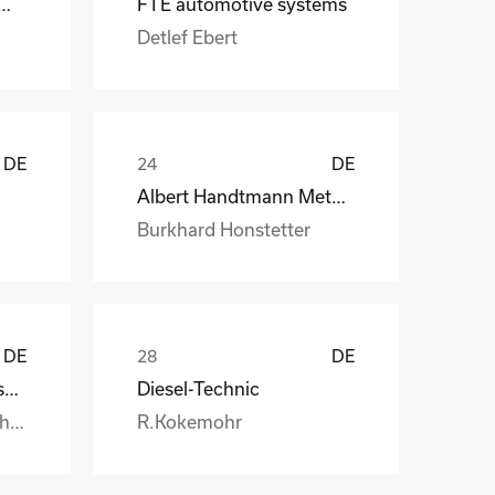
 CraneSystems GmbH
FTE automotive systems
Detlef Ebert
DE
DE
Albert Handtmann Metallgusswerk
Burkhard Honstetter
DE
DE
Handtmann Metallgusswerk
Diesel-Technic
Burkhard.Honstetter@handtmann.
R.Kokemohr