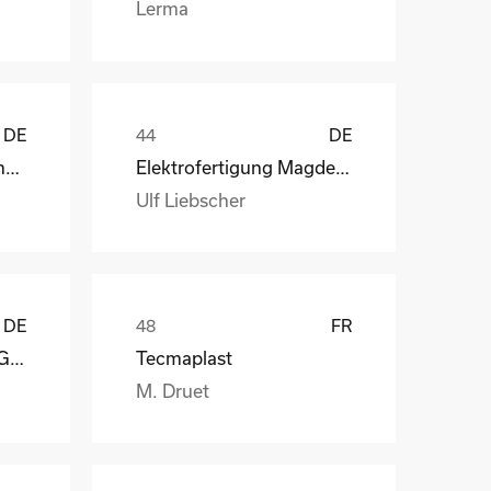
Lerma
DE
DE
Henry Lamotte Oils GmbH
Elektrofertigung Magdeburg GmbH
Ulf Liebscher
DE
FR
Reagens Deutschland GmbH
Tecmaplast
M. Druet