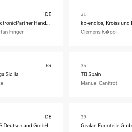
DE
ElectronicPartner Handel SE
efan Finger
Clemens K�ppl
ES
a Sicilia
TB Spain
sé
Manuel Canitrot
DE
S Deutschland GmbH
Gealan Formteile Gm