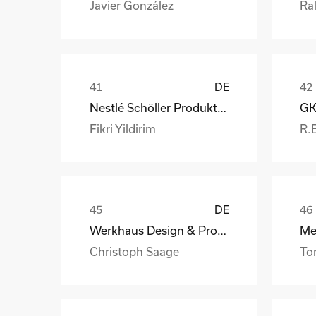
Javier González
Ral
DE
Nestlé Schöller Produktions GmbH
Fikri Yildirim
R.
DE
Werkhaus Design & Produktion GmbH
Christoph Saage
To