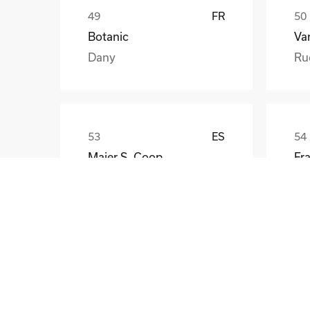
FR
Botanic
Va
Dany
Ru
ES
Maier S. Coop
Unai
Gü
CZ
Skoda Auto a.s.
Rostislav Schrom
No