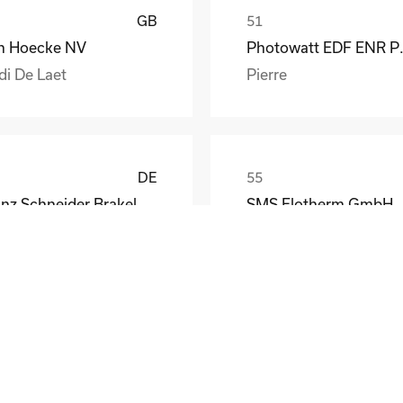
GB
n Hoecke NV
Photow
di De Laet
Pierre
DE
Franz Schneider Brakel GmbH + Co KG
SMS Elotherm GmbH
nther Wiesemann
Thomas Habel
DE
Henniges Automotive Rehburg GmbH Co.KG
A. Berger GmbH
rbert Aumann
T. Nobis