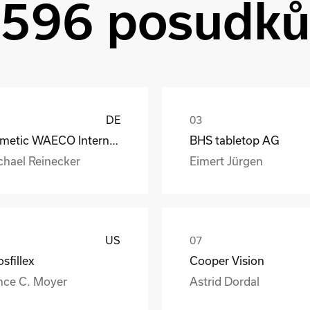
596 posudk
DE
Dometic WAECO International GmbH
BHS tabletop AG
chael Reinecker
Eimert Jürgen
US
sfillex
Cooper Vision
nce C. Moyer
Astrid Dordal