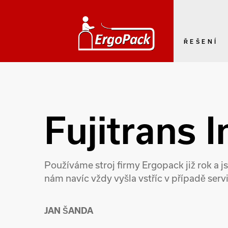
ŘEŠENÍ
Fujitrans I
Používáme stroj firmy Ergopack již rok a js
nám navíc vždy vyšla vstříc v případě ser
JAN ŠANDA