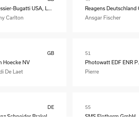
Messier-Bugatti USA, LLC
ny Carlton
Ansgar Fischer
GB
n Hoecke NV
Photow
di De Laet
Pierre
DE
Franz Schneider Brakel GmbH + Co KG
SMS Elotherm GmbH
nther Wiesemann
Thomas Habel