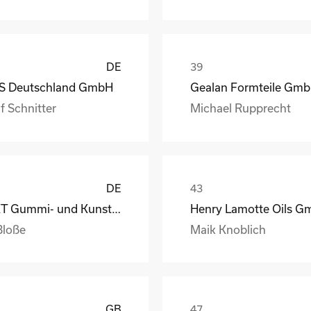
DE
S Deutschland GmbH
Gealan Formteile Gm
f Schnitter
Michael Rupprecht
DE
GKT Gummi- und Kunststofftechnik Fürstenwalde Gmb
Bloße
Maik Knoblich
GB