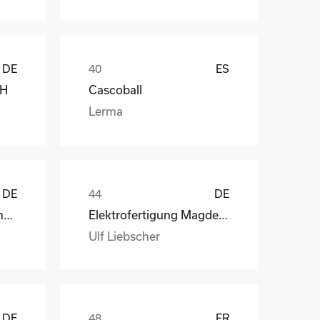
DE
ES
bH
Cascoball
Lerma
DE
DE
Henry Lamotte Oils GmbH
Elektrofertigung Magdeburg GmbH
Ulf Liebscher
DE
FR