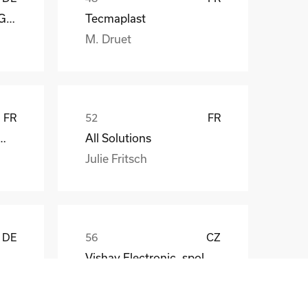
Reagens Deutschland GmbH
Tecmaplast
M. Druet
FR
FR
att EDF ENR PWT
All Solutions
Julie Fritsch
DE
CZ
Vishay Electronic, spol. s r.o.
Mr. Jaroslav Broz