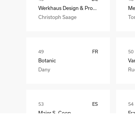
Werkhaus Design & Produktion GmbH
Christoph Saage
To
FR
Botanic
Va
Dany
Ru
ES
Maier S. Coop
Unai
Gü