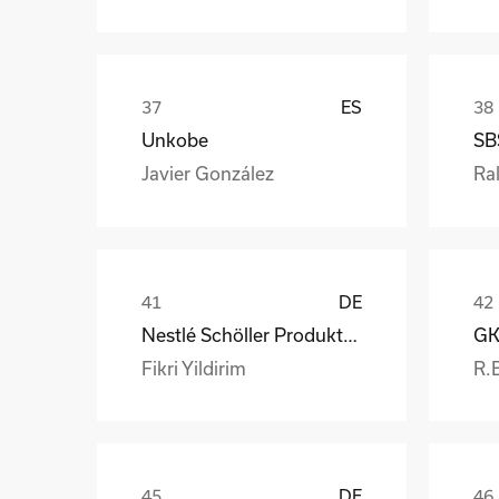
ES
Unkobe
SB
Javier González
Ral
DE
Nestlé Schöller Produktions GmbH
Fikri Yildirim
R.
DE