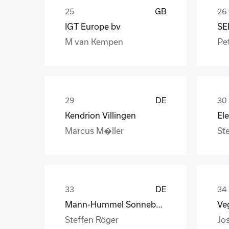
GB
IGT Europe bv
SE
M van Kempen
Pet
DE
Kendrion Villingen
Marcus M�ller
St
DE
Mann-Hummel Sonneberg
Veg
Steffen Röger
Jo