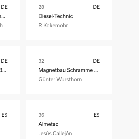
DE
DE
Handtmann Metallgusswerk
Diesel-Technic
Burkhard.Honstetter@handtmann.
R.Kokemohr
DE
DE
kb-endlos, Kroiss und Bichler
Magnetbau Schramme GmbH&Co.KG
Günter Wursthorn
ES
ES
Almetac
Jesús Callejón