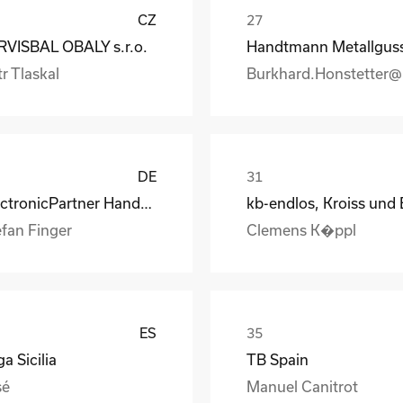
CZ
RVISBAL OBALY s.r.o.
r Tlaskal
DE
ElectronicPartner Handel SE
efan Finger
Clemens K�ppl
ES
a Sicilia
TB Spain
sé
Manuel Canitrot