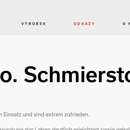
VÝROBEK
ODKAZY
O 
Co. Schmierst
 Einsatz und sind extrem zufrieden.
packung das Leben deutlich erleichtert sowie geholen