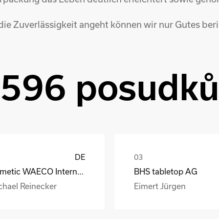
ie Zuverlässigkeit angeht können wir nur Gutes beri
596 posudk
DE
Dometic WAECO International GmbH
BHS tabletop AG
chael Reinecker
Eimert Jürgen