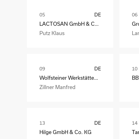
DE
LACTOSAN GmbH & Co. KG
Gro
Putz Klaus
La
DE
Wolfsteiner Werkstätten, Außenstelle Industriemo
BB
Zillner Manfred
DE
Hilge GmbH & Co. KG
Ta