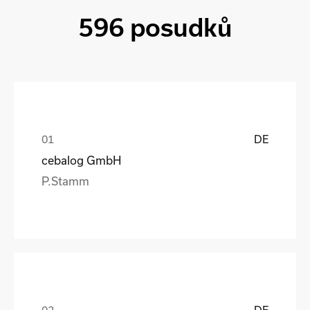
596 posudků
DE
cebalog GmbH
P.Stamm
DE