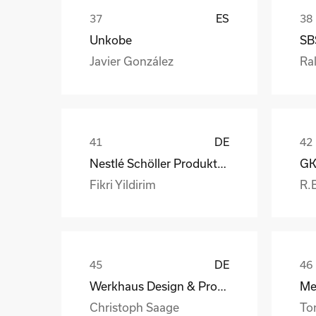
ES
Unkobe
SB
Javier González
Ral
DE
Nestlé Schöller Produktions GmbH
Fikri Yildirim
R.
DE
Werkhaus Design & Produktion GmbH
Christoph Saage
To