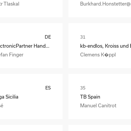
r Tlaskal
DE
ElectronicPartner Handel SE
efan Finger
Clemens K�ppl
ES
a Sicilia
TB Spain
sé
Manuel Canitrot