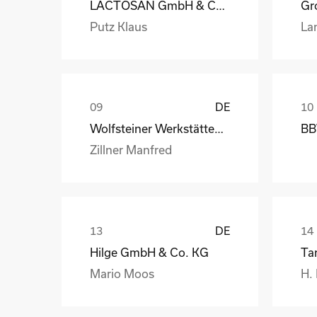
LACTOSAN GmbH & Co. KG
Gro
Putz Klaus
La
DE
Wolfsteiner Werkstätten, Außenstelle Industriemo
BB
Zillner Manfred
DE
Hilge GmbH & Co. KG
Ta
Mario Moos
H.