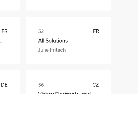
FR
FR
att EDF ENR PWT
All Solutions
Julie Fritsch
DE
CZ
Vishay Electronic, spol. s r.o.
Mr. Jaroslav Broz