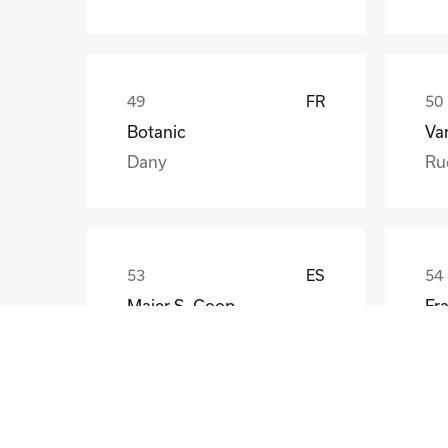
FR
Botanic
Va
Dany
Ru
ES
Maier S. Coop
Unai
Gü