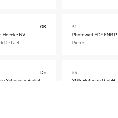
GB
n Hoecke NV
Photow
di De Laet
Pierre
DE
Franz Schneider Brakel GmbH + Co KG
SMS Elotherm GmbH
nther Wiesemann
Thomas Habel