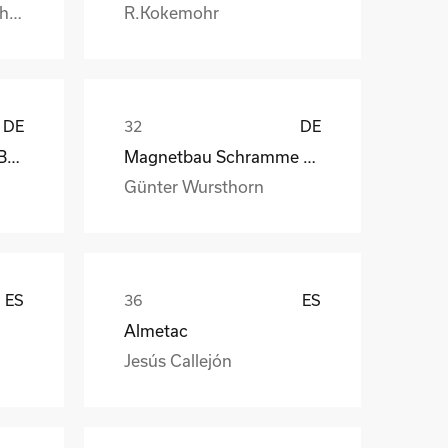
Burkhard.Honstetter@handtmann.
R.Kokemohr
DE
DE
kb-endlos, Kroiss und Bichler
Magnetbau Schramme GmbH&Co.KG
Günter Wursthorn
ES
ES
Almetac
Jesús Callejón