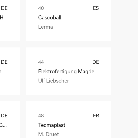
DE
ES
bH
Cascoball
Lerma
DE
DE
Henry Lamotte Oils GmbH
Elektrofertigung Magdeburg GmbH
Ulf Liebscher
DE
FR
Reagens Deutschland GmbH
Tecmaplast
M. Druet