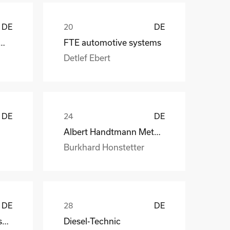
DE
DE
 CraneSystems GmbH
FTE automotive systems
Detlef Ebert
DE
DE
Albert Handtmann Metallgusswerk
Burkhard Honstetter
DE
DE
Handtmann Metallgusswerk
Diesel-Technic