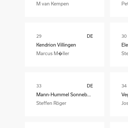
M van Kempen
Pet
DE
Kendrion Villingen
Marcus M�ller
St
DE
Mann-Hummel Sonneberg
Veg
Steffen Röger
Jo