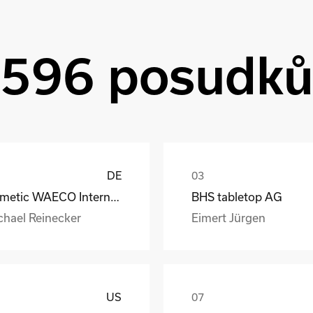
596 posudk
DE
Dometic WAECO International GmbH
BHS tabletop AG
chael Reinecker
Eimert Jürgen
US