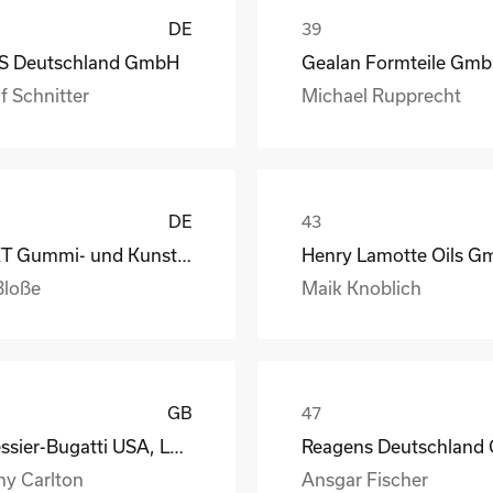
DE
S Deutschland GmbH
Gealan Formteile Gm
f Schnitter
Michael Rupprecht
DE
GKT Gummi- und Kunststofftechnik Fürstenwalde Gmb
Bloße
Maik Knoblich
GB
Messier-Bugatti USA, LLC
ny Carlton
Ansgar Fischer