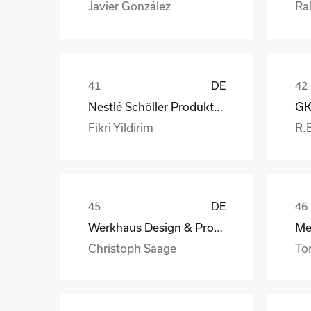
Javier González
Ral
DE
Nestlé Schöller Produktions GmbH
Fikri Yildirim
R.
DE
Werkhaus Design & Produktion GmbH
Christoph Saage
To