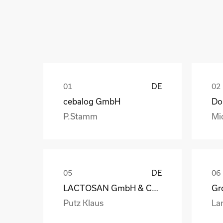
DE
cebalog GmbH
P.Stamm
Mi
DE
LACTOSAN GmbH & Co. KG
Gro
Putz Klaus
La