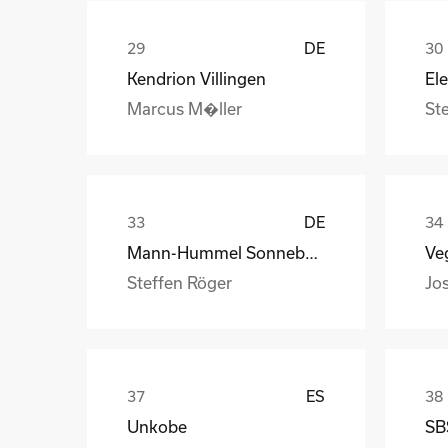
DE
Kendrion Villingen
Marcus M�ller
St
DE
Mann-Hummel Sonneberg
Veg
Steffen Röger
Jo
ES
Unkobe
SB