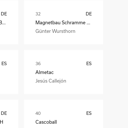
DE
DE
kb-endlos, Kroiss und Bichler
Magnetbau Schramme GmbH&Co.KG
Günter Wursthorn
ES
ES
Almetac
Jesús Callejón
DE
ES
bH
Cascoball