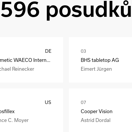
596 posudk
DE
Dometic WAECO International GmbH
BHS tabletop AG
chael Reinecker
Eimert Jürgen
US
sfillex
Cooper Vision
nce C. Moyer
Astrid Dordal