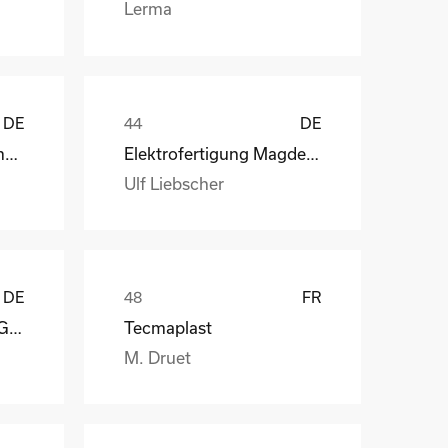
Lerma
DE
DE
Henry Lamotte Oils GmbH
Elektrofertigung Magdeburg GmbH
Ulf Liebscher
DE
FR
Reagens Deutschland GmbH
Tecmaplast
M. Druet