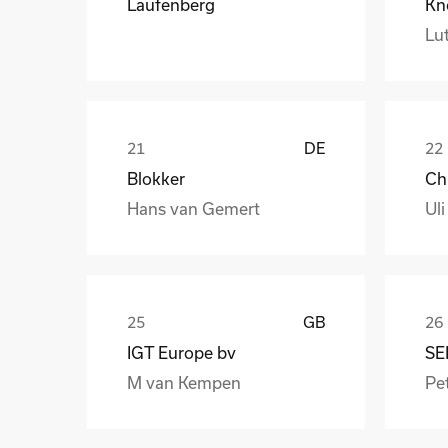
Laufenberg
Kn
Lut
DE
Blokker
Hans van Gemert
Uli
GB
IGT Europe bv
SE
M van Kempen
Pet