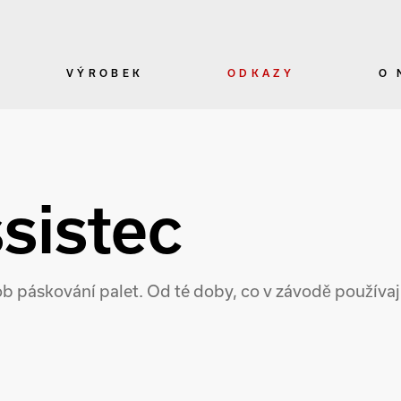
VÝROBEK
ODKAZY
O 
sistec
sob páskování palet. Od té doby, co v závodě používaj