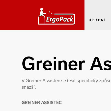
ŘEŠENÍ
Greiner As
V Greiner Assistec se řešil specifický způ
snazší.
GREINER ASSISTEC