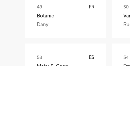
FR
Botanic
Va
Dany
Ru
ES
Maier S. Coop
Unai
Gü
CZ
Skoda Auto a.s.
Rostislav Schrom
No