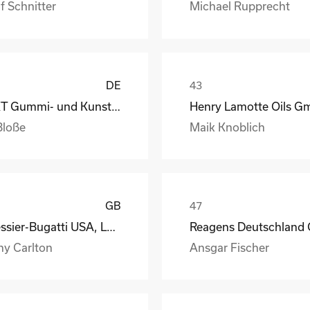
f Schnitter
Michael Rupprecht
DE
GKT Gummi- und Kunststofftechnik Fürstenwalde Gmb
Bloße
Maik Knoblich
GB
Messier-Bugatti USA, LLC
ny Carlton
Ansgar Fischer