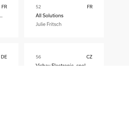
FR
FR
att EDF ENR PWT
All Solutions
Julie Fritsch
DE
CZ
Vishay Electronic, spol. s r.o.
Mr. Jaroslav Broz
DE
FR
Morancé Soudure
Sylvie