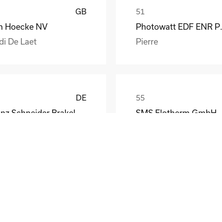
GB
n Hoecke NV
Photow
di De Laet
Pierre
DE
Franz Schneider Brakel GmbH + Co KG
SMS Elotherm GmbH
nther Wiesemann
Thomas Habel
DE
Henniges Automotive Rehburg GmbH Co.KG
A. Berger GmbH
rbert Aumann
T. Nobis