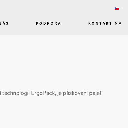
NÁS
PODPORA
KONTAKT NA
í technologii ErgoPack, je páskování palet