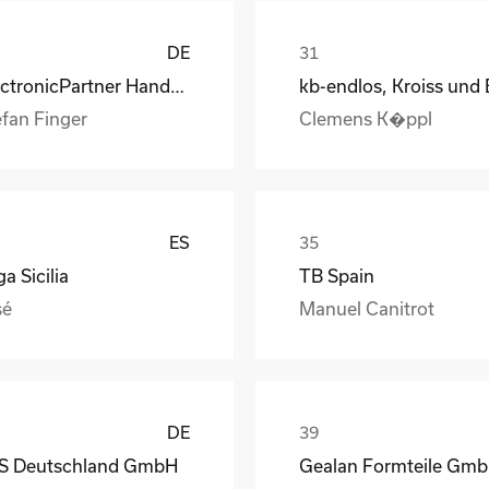
DE
ElectronicPartner Handel SE
efan Finger
Clemens K�ppl
ES
a Sicilia
TB Spain
sé
Manuel Canitrot
DE
S Deutschland GmbH
Gealan Formteile Gm