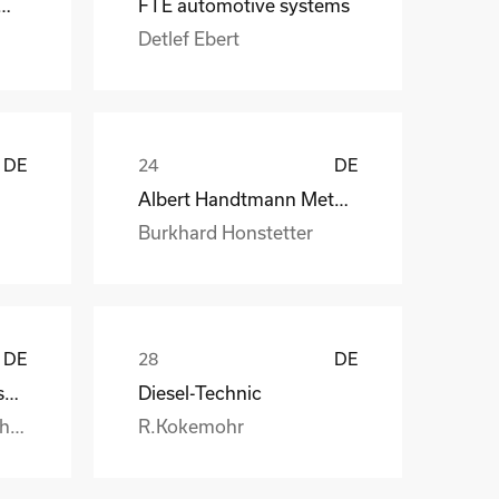
 CraneSystems GmbH
FTE automotive systems
Detlef Ebert
DE
DE
Albert Handtmann Metallgusswerk
Burkhard Honstetter
DE
DE
Handtmann Metallgusswerk
Diesel-Technic
Burkhard.Honstetter@handtmann.
R.Kokemohr