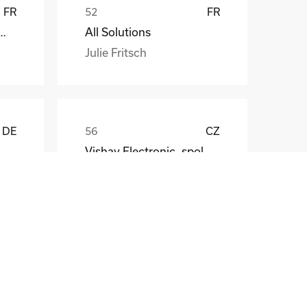
FR
FR
att EDF ENR PWT
All Solutions
Julie Fritsch
DE
CZ
Vishay Electronic, spol. s r.o.
Mr. Jaroslav Broz
DE
FR
Morancé Soudure
Sylvie