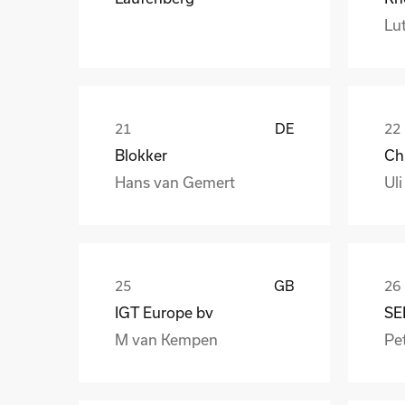
Lut
DE
Blokker
Hans van Gemert
Uli
GB
IGT Europe bv
SE
M van Kempen
Pet