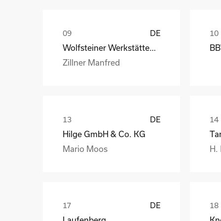
DE
Wolfsteiner Werkstätten, Außenstelle Industriemo
BB
Zillner Manfred
DE
Hilge GmbH & Co. KG
Ta
Mario Moos
H.
DE
Laufenberg
Kn