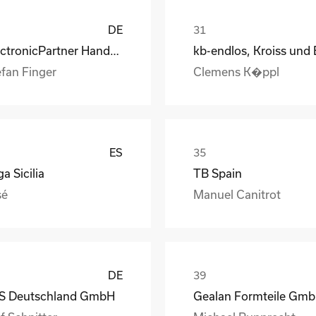
DE
ElectronicPartner Handel SE
efan Finger
Clemens K�ppl
ES
a Sicilia
TB Spain
sé
Manuel Canitrot
DE
S Deutschland GmbH
Gealan Formteile Gm