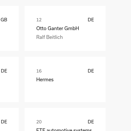
GB
DE
Otto Ganter GmbH
Ralf Beitlich
DE
DE
Hermes
DE
DE
 CraneSystems GmbH
FTE automotive systems