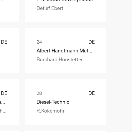
Detlef Ebert
DE
DE
Albert Handtmann Metallgusswerk
Burkhard Honstetter
DE
DE
Handtmann Metallgusswerk
Diesel-Technic
Burkhard.Honstetter@handtmann.
R.Kokemohr