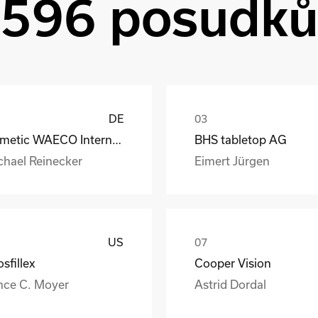
596 posudk
DE
Dometic WAECO International GmbH
BHS tabletop AG
chael Reinecker
Eimert Jürgen
US
sfillex
Cooper Vision
nce C. Moyer
Astrid Dordal