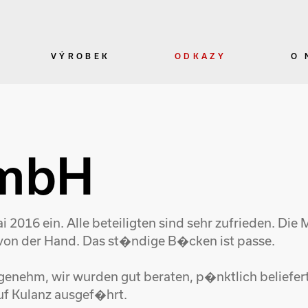
VÝROBEK
ODKAZY
O 
GmbH
 2016 ein. Alle beteiligten sind sehr zufrieden. Die
r von der Hand. Das st�ndige B�cken ist passe.
enehm, wir wurden gut beraten, p�nktlich beliefer
f Kulanz ausgef�hrt.