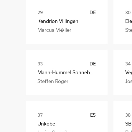
DE
Kendrion Villingen
Marcus M�ller
St
DE
Mann-Hummel Sonneberg
Veg
Steffen Röger
Jo
ES
Unkobe
SB