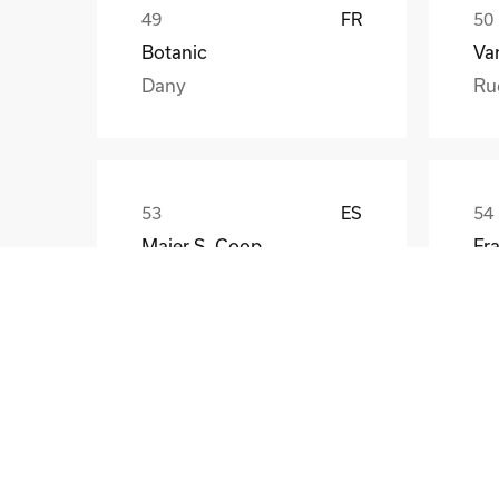
FR
Botanic
Va
Dany
Ru
ES
Maier S. Coop
Unai
Gü
CZ
Skoda Auto a.s.
Rostislav Schrom
No