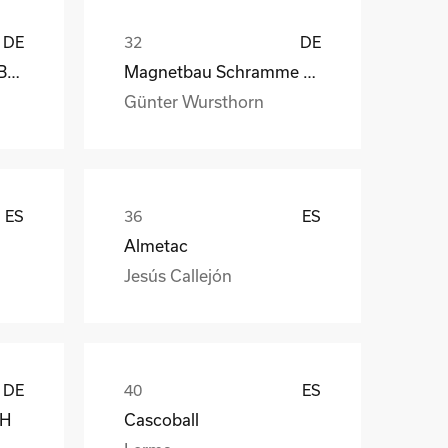
DE
DE
kb-endlos, Kroiss und Bichler
Magnetbau Schramme GmbH&Co.KG
Günter Wursthorn
ES
ES
Almetac
Jesús Callejón
DE
ES
bH
Cascoball