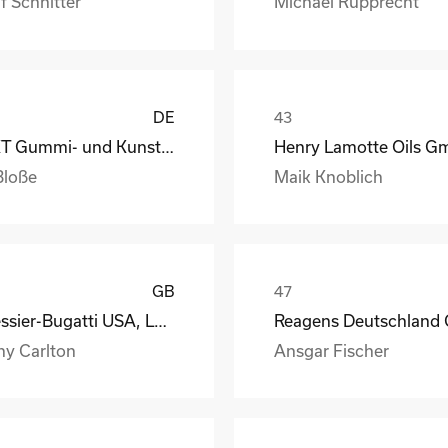
f Schnitter
Michael Rupprecht
DE
GKT Gummi- und Kunststofftechnik Fürstenwalde Gmb
Bloße
Maik Knoblich
GB
Messier-Bugatti USA, LLC
ny Carlton
Ansgar Fischer