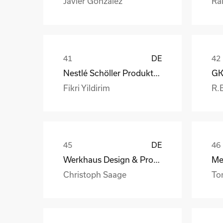
Javier González
Ral
DE
Nestlé Schöller Produktions GmbH
Fikri Yildirim
R.
DE
Werkhaus Design & Produktion GmbH
Christoph Saage
To