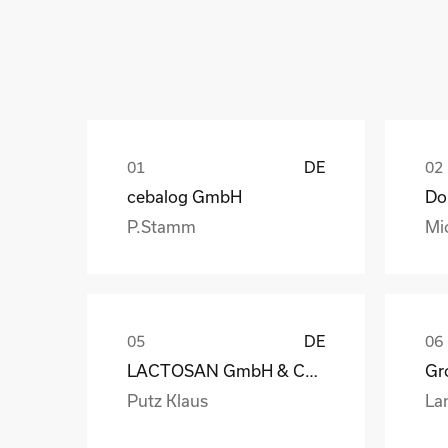
DE
cebalog GmbH
P.Stamm
Mi
DE
LACTOSAN GmbH & Co. KG
Gro
Putz Klaus
La