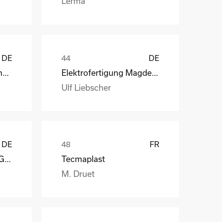
Lerma
DE
DE
Henry Lamotte Oils GmbH
Elektrofertigung Magdeburg GmbH
Ulf Liebscher
DE
FR
Reagens Deutschland GmbH
Tecmaplast
M. Druet