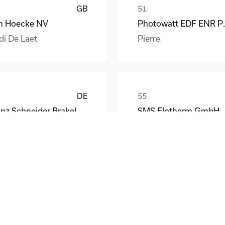
GB
n Hoecke NV
Photow
di De Laet
Pierre
DE
Franz Schneider Brakel GmbH + Co KG
SMS Elotherm GmbH
nther Wiesemann
Thomas Habel
DE
Henniges Automotive Rehburg GmbH Co.KG
A. Berger GmbH
rbert Aumann
T. Nobis