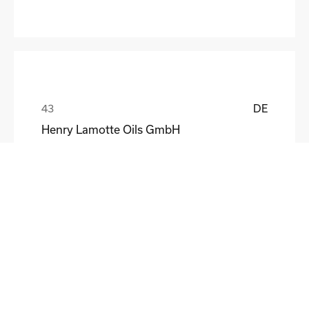
DE
Henry Lamotte Oils GmbH
Maik Knoblich
DE
Elektrofertigung Magdeburg GmbH