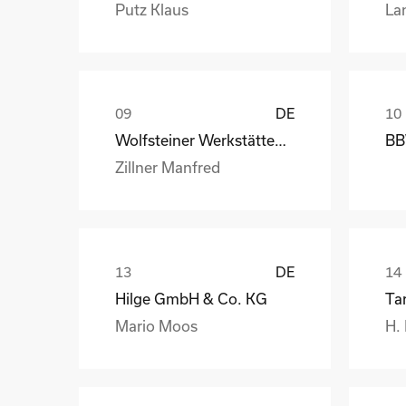
Putz Klaus
La
DE
Wolfsteiner Werkstätten, Außenstelle Industriemo
BB
Zillner Manfred
DE
Hilge GmbH & Co. KG
Ta
Mario Moos
H.