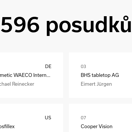
596 posudk
DE
Dometic WAECO International GmbH
BHS tabletop AG
chael Reinecker
Eimert Jürgen
US
sfillex
Cooper Vision