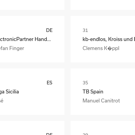
DE
ElectronicPartner Handel SE
efan Finger
Clemens K�ppl
ES
a Sicilia
TB Spain
sé
Manuel Canitrot