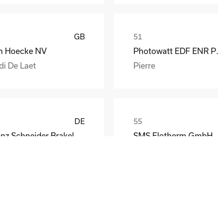
GB
n Hoecke NV
Photow
di De Laet
Pierre
DE
Franz Schneider Brakel GmbH + Co KG
SMS Elotherm GmbH
nther Wiesemann
Thomas Habel
DE