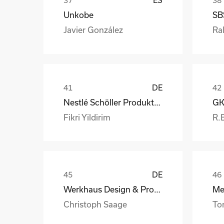
ES
Unkobe
SB
Javier González
Ral
DE
Nestlé Schöller Produktions GmbH
Fikri Yildirim
R.
DE
Werkhaus Design & Produktion GmbH
Christoph Saage
To