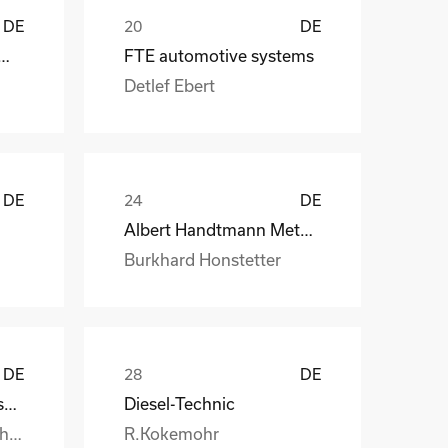
DE
DE
 CraneSystems GmbH
FTE automotive systems
Detlef Ebert
DE
DE
Albert Handtmann Metallgusswerk
Burkhard Honstetter
DE
DE
Handtmann Metallgusswerk
Diesel-Technic
Burkhard.Honstetter@handtmann.
R.Kokemohr