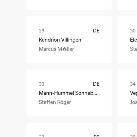
DE
Kendrion Villingen
Marcus M�ller
St
DE
Mann-Hummel Sonneberg
Veg
Steffen Röger
Jo