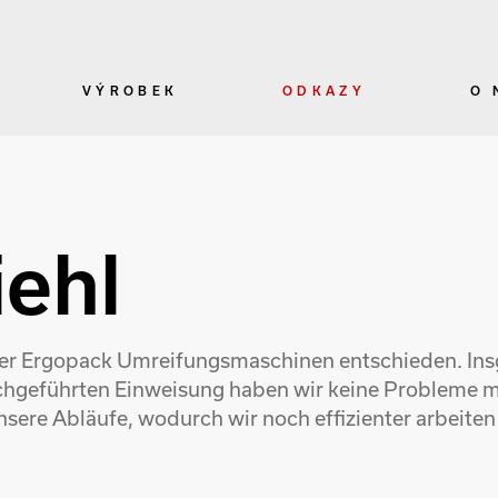
VÝROBEK
ODKAZY
O 
iehl
 der Ergopack Umreifungsmaschinen entschieden. Ins
rchgeführten Einweisung haben wir keine Probleme m
nsere Abläufe, wodurch wir noch effizienter arbeite