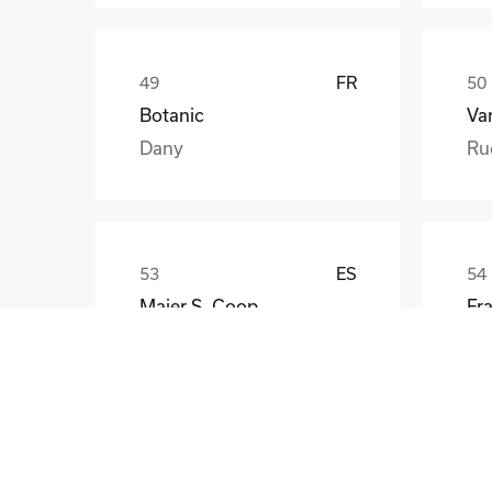
FR
Botanic
Va
Dany
Ru
ES
Maier S. Coop
Unai
Gü
CZ