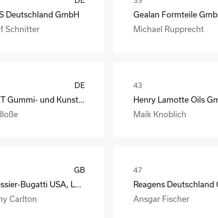
DE
S Deutschland GmbH
Gealan Formteile Gm
f Schnitter
Michael Rupprecht
DE
GKT Gummi- und Kunststofftechnik Fürstenwalde Gmb
Bloße
Maik Knoblich
GB
Messier-Bugatti USA, LLC
ny Carlton
Ansgar Fischer