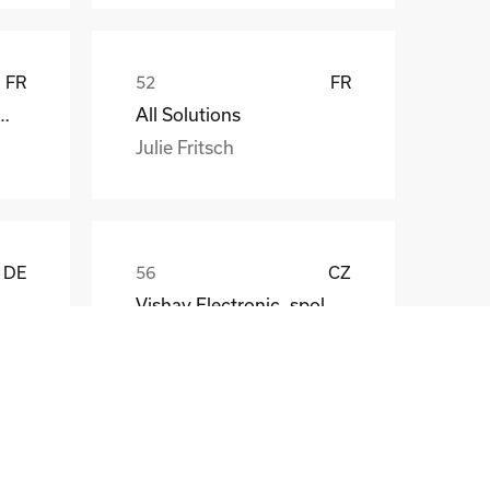
FR
FR
att EDF ENR PWT
All Solutions
Julie Fritsch
DE
CZ
Vishay Electronic, spol. s r.o.
Mr. Jaroslav Broz
DE
FR