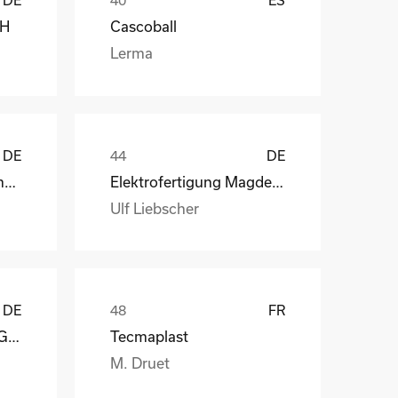
DE
ES
bH
Cascoball
Lerma
DE
DE
Henry Lamotte Oils GmbH
Elektrofertigung Magdeburg GmbH
Ulf Liebscher
DE
FR
Reagens Deutschland GmbH
Tecmaplast
M. Druet