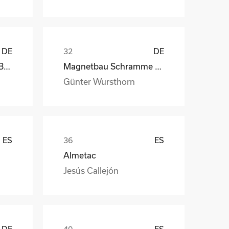
DE
DE
kb-endlos, Kroiss und Bichler
Magnetbau Schramme GmbH&Co.KG
Günter Wursthorn
ES
ES
Almetac
Jesús Callejón