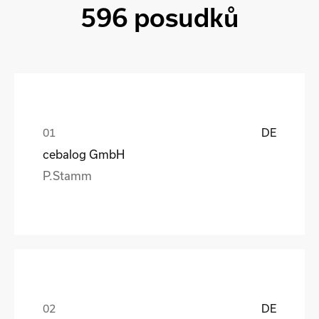
596 posudků
DE
cebalog GmbH
P.Stamm
DE