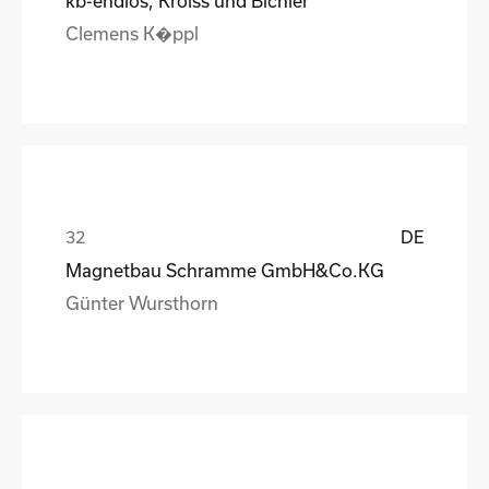
kb-endlos, Kroiss und Bichler
Clemens K�ppl
DE
Magnetbau Schramme GmbH&Co.KG
Günter Wursthorn