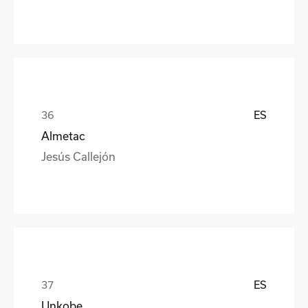
ES
Almetac
Jesús Callejón
ES
Unkobe