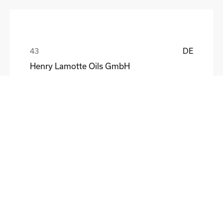
DE
Henry Lamotte Oils GmbH
Maik Knoblich
DE
Elektrofertigung Magdeburg GmbH
Ulf Liebscher