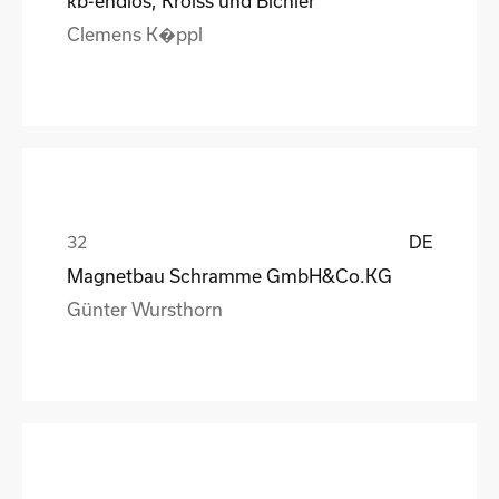
kb-endlos, Kroiss und Bichler
Clemens K�ppl
DE
Magnetbau Schramme GmbH&Co.KG
Günter Wursthorn