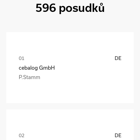
596 posudků
DE
cebalog GmbH
P.Stamm
DE