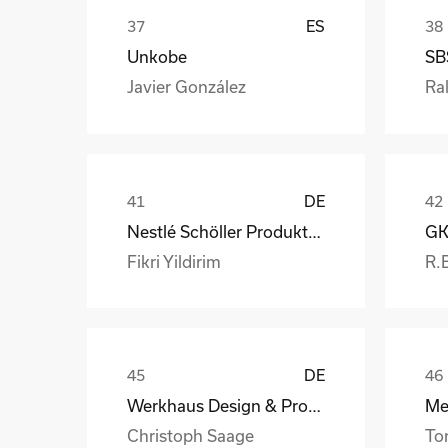
ES
Unkobe
SB
Javier González
Ral
DE
Nestlé Schöller Produktions GmbH
Fikri Yildirim
R.
DE
Werkhaus Design & Produktion GmbH
Christoph Saage
To