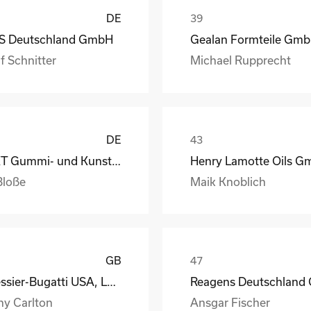
DE
S Deutschland GmbH
Gealan Formteile Gm
f Schnitter
Michael Rupprecht
DE
GKT Gummi- und Kunststofftechnik Fürstenwalde Gmb
Bloße
Maik Knoblich
GB
Messier-Bugatti USA, LLC
ny Carlton
Ansgar Fischer