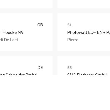
GB
n Hoecke NV
Photow
di De Laet
Pierre
DE
Franz Schneider Brakel GmbH + Co KG
SMS Elotherm GmbH
nther Wiesemann
Thomas Habel