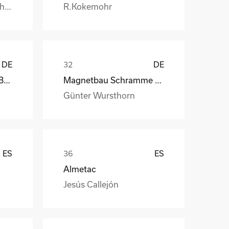
Burkhard.Honstetter@handtmann.
R.Kokemohr
DE
DE
kb-endlos, Kroiss und Bichler
Magnetbau Schramme GmbH&Co.KG
Günter Wursthorn
ES
ES
Almetac
Jesús Callejón