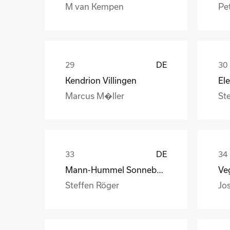
M van Kempen
Pet
DE
Kendrion Villingen
Marcus M�ller
St
DE
Mann-Hummel Sonneberg
Veg
Steffen Röger
Jo