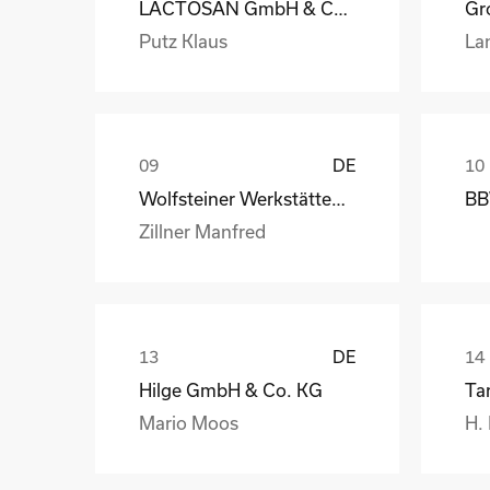
LACTOSAN GmbH & Co. KG
Gro
Putz Klaus
La
DE
Wolfsteiner Werkstätten, Außenstelle Industriemo
BB
Zillner Manfred
DE
Hilge GmbH & Co. KG
Ta
Mario Moos
H.