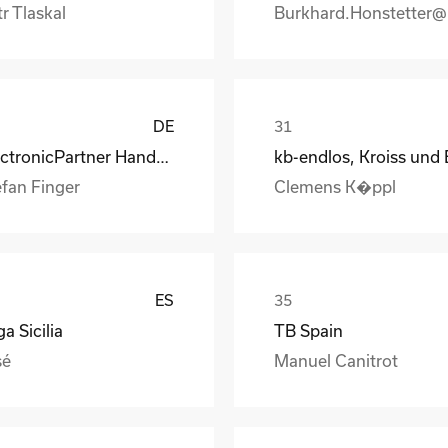
r Tlaskal
DE
ElectronicPartner Handel SE
efan Finger
Clemens K�ppl
ES
a Sicilia
TB Spain
sé
Manuel Canitrot