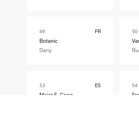
FR
Botanic
Va
Dany
Ru
ES
Maier S. Coop
Unai
Gü