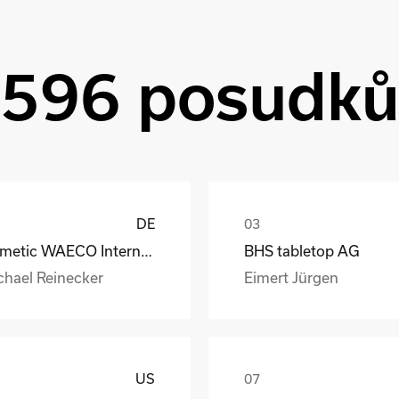
596 posudk
DE
Dometic WAECO International GmbH
BHS tabletop AG
chael Reinecker
Eimert Jürgen
US