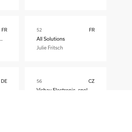
FR
FR
att EDF ENR PWT
All Solutions
Julie Fritsch
DE
CZ
Vishay Electronic, spol. s r.o.
Mr. Jaroslav Broz