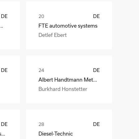
DE
DE
 CraneSystems GmbH
FTE automotive systems
Detlef Ebert
DE
DE
Albert Handtmann Metallgusswerk
Burkhard Honstetter
DE
DE
Handtmann Metallgusswerk
Diesel-Technic