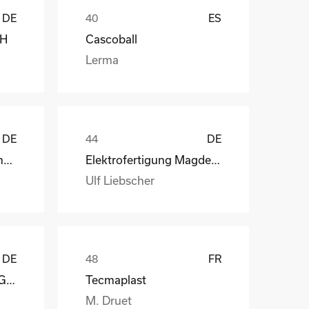
DE
ES
bH
Cascoball
Lerma
DE
DE
Henry Lamotte Oils GmbH
Elektrofertigung Magdeburg GmbH
Ulf Liebscher
DE
FR
Reagens Deutschland GmbH
Tecmaplast
M. Druet