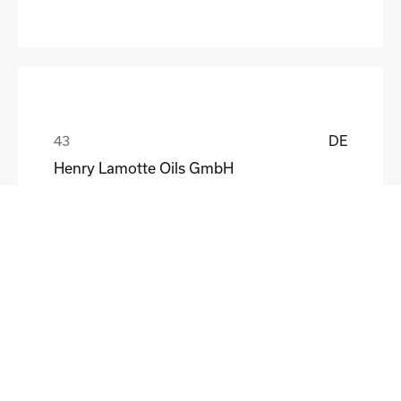
DE
Henry Lamotte Oils GmbH
Maik Knoblich
DE
Elektrofertigung Magdeburg GmbH