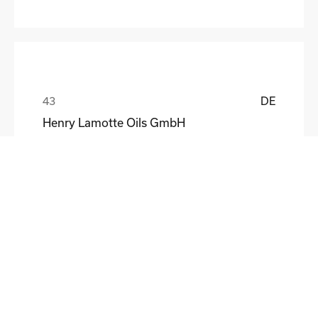
DE
Henry Lamotte Oils GmbH
Maik Knoblich
DE
Elektrofertigung Magdeburg GmbH