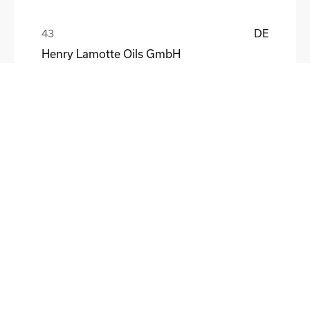
DE
Henry Lamotte Oils GmbH
Maik Knoblich
DE
Elektrofertigung Magdeburg GmbH
Ulf Liebscher