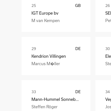
GB
IGT Europe bv
SE
M van Kempen
Pet
DE
Kendrion Villingen
Marcus M�ller
St
DE
Mann-Hummel Sonneberg
Veg
Steffen Röger
Jo