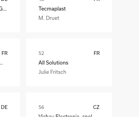
Reagens Deutschland GmbH
Tecmaplast
M. Druet
FR
FR
att EDF ENR PWT
All Solutions
Julie Fritsch
DE
CZ
Vishay Electronic, spol. s r.o.
Mr. Jaroslav Broz