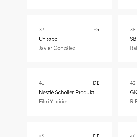
ES
Unkobe
SB
Javier González
Ral
DE
Nestlé Schöller Produktions GmbH
Fikri Yildirim
R.
DE