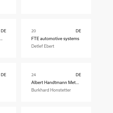
DE
DE
 CraneSystems GmbH
FTE automotive systems
Detlef Ebert
DE
DE
Albert Handtmann Metallgusswerk
Burkhard Honstetter