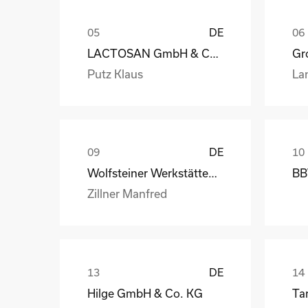
DE
LACTOSAN GmbH & Co. KG
Gro
Putz Klaus
La
DE
Wolfsteiner Werkstätten, Außenstelle Industriemo
BB
Zillner Manfred
DE
Hilge GmbH & Co. KG
Ta