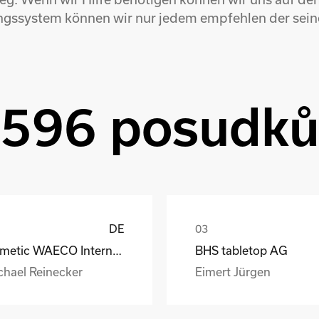
ngssystem können wir nur jedem empfehlen der sein
596 posudk
DE
Dometic WAECO International GmbH
BHS tabletop AG
chael Reinecker
Eimert Jürgen