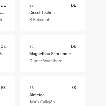
DE
DE
Handtmann Metallgusswerk
Diesel-Technic
Burkhard.Honstetter@handtmann.
R.Kokemohr
DE
DE
kb-endlos, Kroiss und Bichler
Magnetbau Schramme GmbH&Co.KG
Günter Wursthorn
ES
ES
Almetac
Jesús Callejón