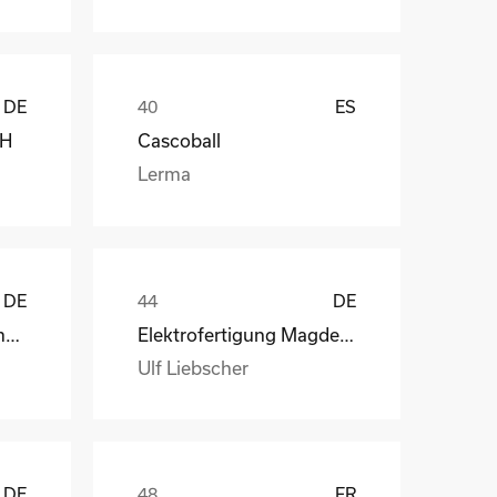
DE
ES
bH
Cascoball
Lerma
DE
DE
Henry Lamotte Oils GmbH
Elektrofertigung Magdeburg GmbH
Ulf Liebscher
DE
FR