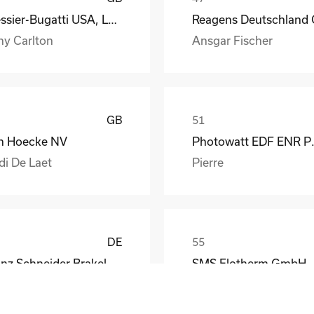
Messier-Bugatti USA, LLC
ny Carlton
Ansgar Fischer
GB
n Hoecke NV
Photow
di De Laet
Pierre
DE
Franz Schneider Brakel GmbH + Co KG
SMS Elotherm GmbH
nther Wiesemann
Thomas Habel