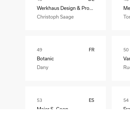
Werkhaus Design & Produktion GmbH
Christoph Saage
To
FR
Botanic
Va
Dany
Ru
ES
Maier S. Coop
Unai
Gü