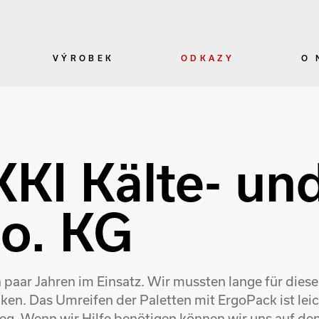
VÝROBEK
ODKAZY
O 
KI Kälte- un
o. KG
paar Jahren im Einsatz. Wir mussten lange für diese
en. Das Umreifen der Paletten mit ErgoPack ist leich
weg. Wenn wir Hilfe benötigen können wir uns auf d