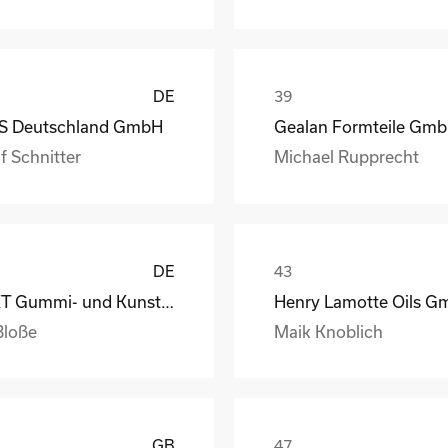
DE
S Deutschland GmbH
Gealan Formteile Gm
f Schnitter
Michael Rupprecht
DE
GKT Gummi- und Kunststofftechnik Fürstenwalde Gmb
Bloße
Maik Knoblich
GB