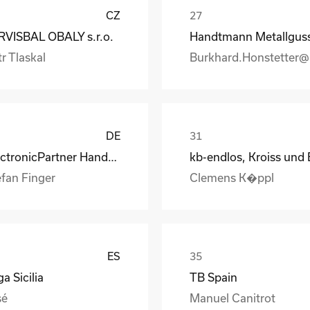
CZ
RVISBAL OBALY s.r.o.
r Tlaskal
DE
ElectronicPartner Handel SE
efan Finger
Clemens K�ppl
ES
a Sicilia
TB Spain
sé
Manuel Canitrot