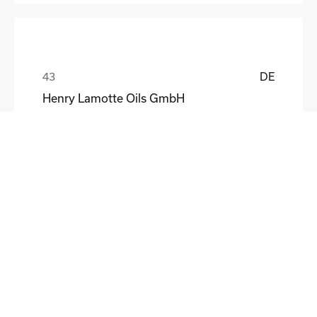
DE
Henry Lamotte Oils GmbH
Maik Knoblich
DE
Elektrofertigung Magdeburg GmbH
Ulf Liebscher