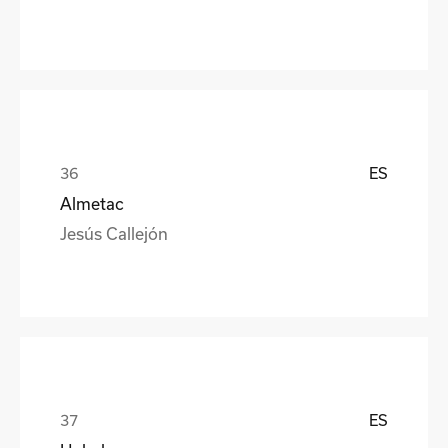
ES
Almetac
Jesús Callejón
ES