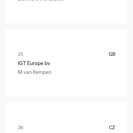
GB
IGT Europe bv
M van Kempen
CZ