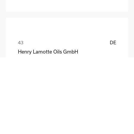
DE
Henry Lamotte Oils GmbH
Maik Knoblich
DE
Elektrofertigung Magdeburg GmbH