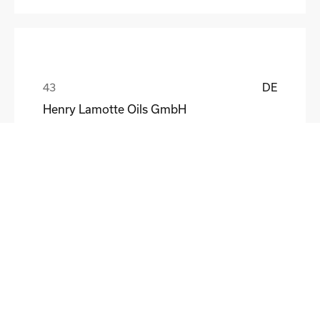
DE
Henry Lamotte Oils GmbH
Maik Knoblich
DE
Elektrofertigung Magdeburg GmbH
Ulf Liebscher