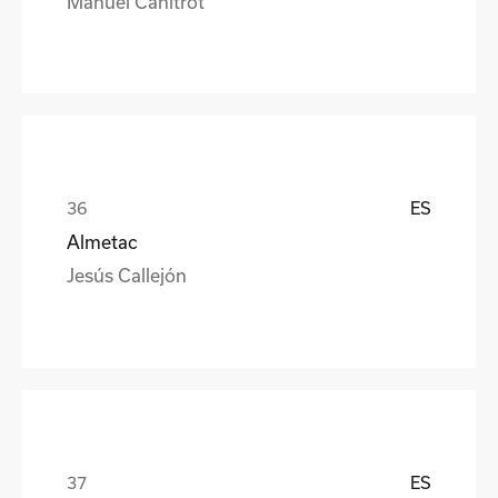
Manuel Canitrot
ES
Almetac
Jesús Callejón
ES