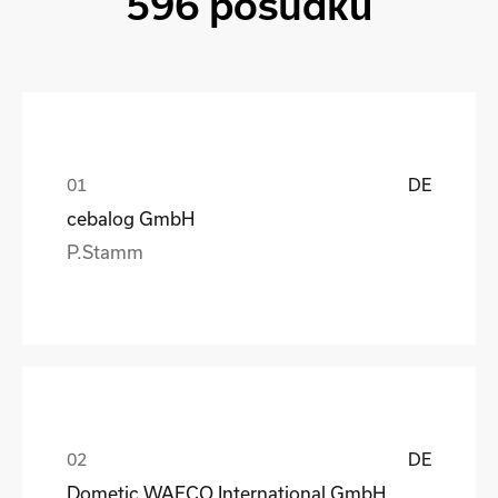
596 posudků
DE
cebalog GmbH
P.Stamm
DE
Dometic WAECO International GmbH