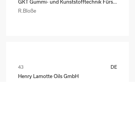
GKT Gummi- und Kunststofftechnik Fürstenwalde Gmb
R.Bloße
DE
Henry Lamotte Oils GmbH
Maik Knoblich