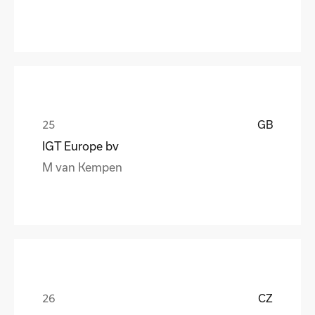
GB
IGT Europe bv
M van Kempen
CZ