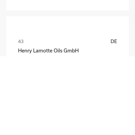
DE
Henry Lamotte Oils GmbH
Maik Knoblich
DE
Elektrofertigung Magdeburg GmbH
Ulf Liebscher