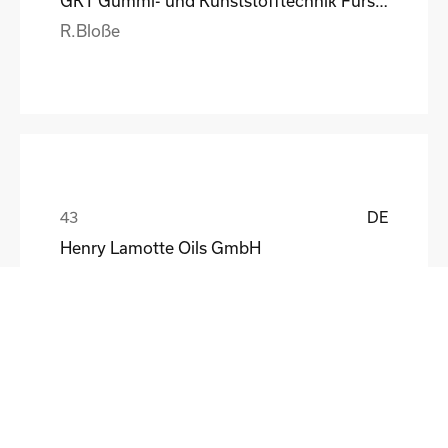
GKT Gummi- und Kunststofftechnik Fürstenwalde Gmb
R.Bloße
DE
Henry Lamotte Oils GmbH
Maik Knoblich