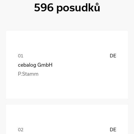
596 posudků
DE
cebalog GmbH
P.Stamm
DE