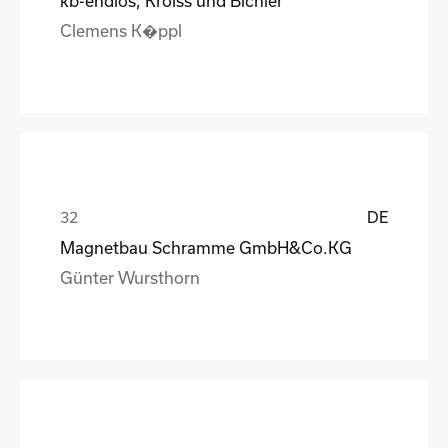
kb-endlos, Kroiss und Bichler
Clemens K�ppl
DE
Magnetbau Schramme GmbH&Co.KG
Günter Wursthorn