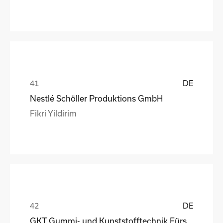
DE
Nestlé Schöller Produktions GmbH
Fikri Yildirim
DE
GKT Gummi- und Kunststofftechnik Fürstenwalde Gmb