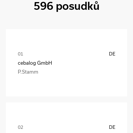
596 posudků
DE
cebalog GmbH
P.Stamm
DE