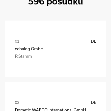
596 posudků
DE
cebalog GmbH
P.Stamm
DE
Dometic WAECO International GmbH