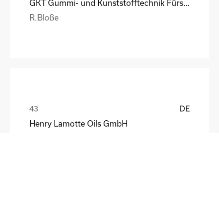
GKT Gummi- und Kunststofftechnik Fürstenwalde Gmb
R.Bloße
DE
Henry Lamotte Oils GmbH
Maik Knoblich