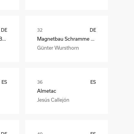
DE
DE
kb-endlos, Kroiss und Bichler
Magnetbau Schramme GmbH&Co.KG
Günter Wursthorn
ES
ES
Almetac
Jesús Callejón