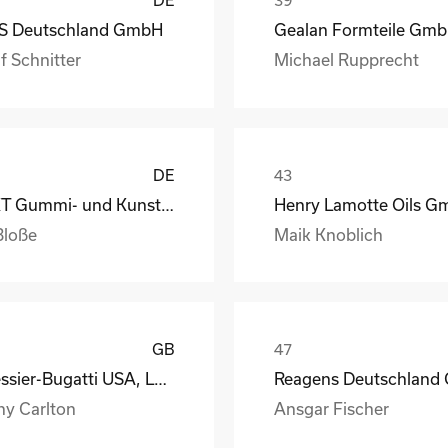
DE
S Deutschland GmbH
Gealan Formteile Gm
f Schnitter
Michael Rupprecht
DE
GKT Gummi- und Kunststofftechnik Fürstenwalde Gmb
Bloße
Maik Knoblich
GB
Messier-Bugatti USA, LLC
ny Carlton
Ansgar Fischer