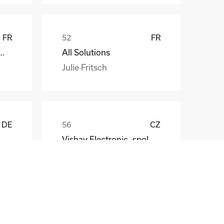
FR
FR
att EDF ENR PWT
All Solutions
Julie Fritsch
DE
CZ
Vishay Electronic, spol. s r.o.
Mr. Jaroslav Broz
DE
FR