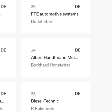
DE
DE
 CraneSystems GmbH
FTE automotive systems
Detlef Ebert
DE
DE
Albert Handtmann Metallgusswerk
Burkhard Honstetter
DE
DE
Handtmann Metallgusswerk
Diesel-Technic
Burkhard.Honstetter@handtmann.
R.Kokemohr