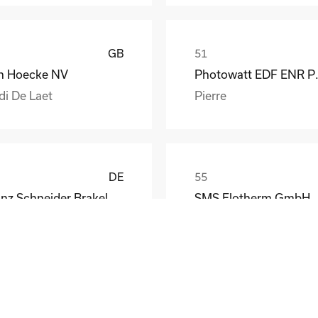
GB
n Hoecke NV
Photow
di De Laet
Pierre
DE
Franz Schneider Brakel GmbH + Co KG
SMS Elotherm GmbH
nther Wiesemann
Thomas Habel
DE