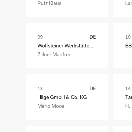
Putz Klaus
La
DE
Wolfsteiner Werkstätten, Außenstelle Industriemo
BB
Zillner Manfred
DE
Hilge GmbH & Co. KG
Ta
Mario Moos
H.