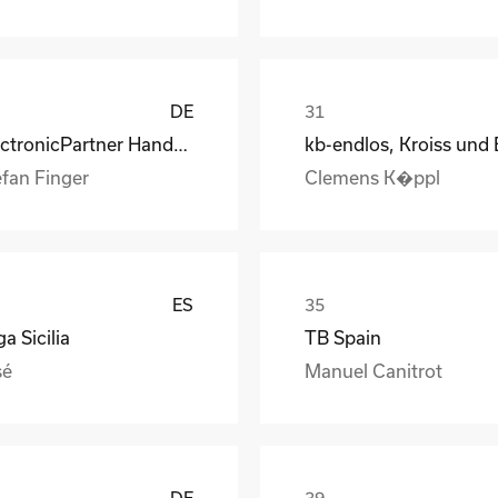
DE
ElectronicPartner Handel SE
efan Finger
Clemens K�ppl
ES
a Sicilia
TB Spain
sé
Manuel Canitrot