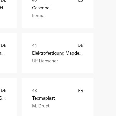
DE
ES
bH
Cascoball
Lerma
DE
DE
Henry Lamotte Oils GmbH
Elektrofertigung Magdeburg GmbH
Ulf Liebscher
DE
FR
Reagens Deutschland GmbH
Tecmaplast
M. Druet