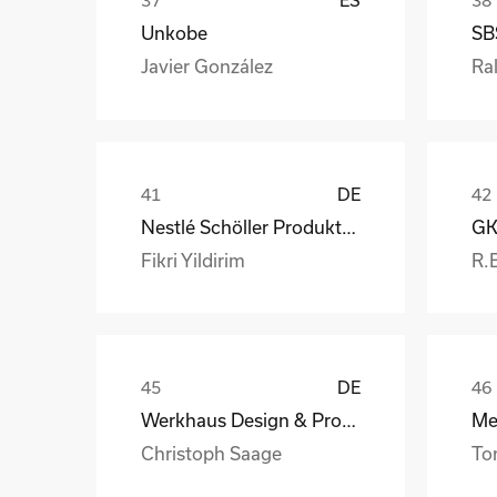
ES
Unkobe
SB
Javier González
Ral
DE
Nestlé Schöller Produktions GmbH
Fikri Yildirim
R.
DE
Werkhaus Design & Produktion GmbH
Christoph Saage
To