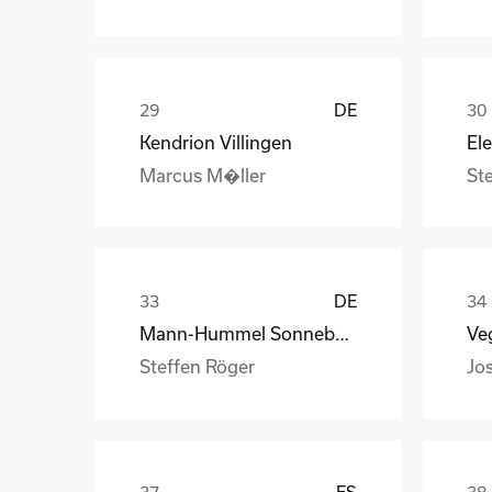
DE
Kendrion Villingen
Marcus M�ller
St
DE
Mann-Hummel Sonneberg
Veg
Steffen Röger
Jo