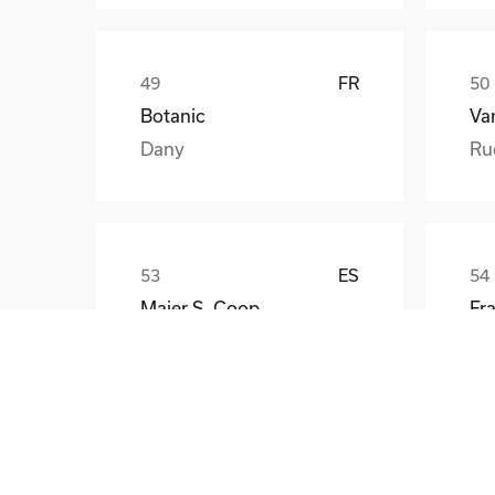
FR
Botanic
Va
Dany
Ru
ES
Maier S. Coop
Unai
Gü
CZ