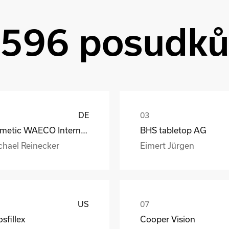
596 posudk
DE
Dometic WAECO International GmbH
BHS tabletop AG
chael Reinecker
Eimert Jürgen
US
sfillex
Cooper Vision