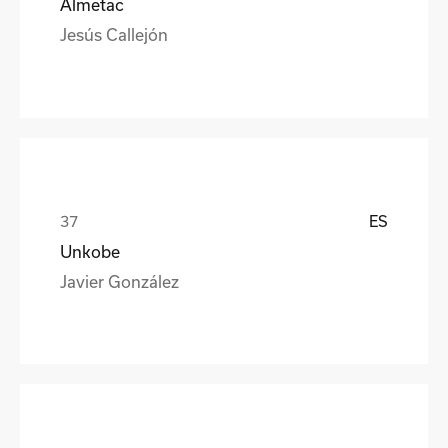
Almetac
Jesús Callejón
ES
Unkobe
Javier González