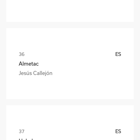
ES
Almetac
Jesús Callejón
ES