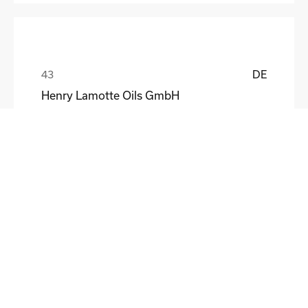
DE
Henry Lamotte Oils GmbH
Maik Knoblich
DE
Elektrofertigung Magdeburg GmbH
Ulf Liebscher