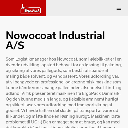
Nowocoat Industrial
A/S
Som Logistikmanager hos Nowocoat, som i øjeblikket er i en
rivende udvikling, opstod behovet for en løsning til pakning,
og sikring af vores pallegods, som består af spande af
maling både solvent, og vandbaseret. Vores udfordring var,
at vi behøvede en professionel og ergonomisk maskine som
kunne bånde vores mange paller inden afsendelse til ind- og
udland. Vi fik præsenteret maskinen fra ErgoPack Danmark.
Og den kunne med sin lange, og fleksible arm nemt hurtigt
og sikkert løse vores udfordring med transportsikring af
godset. Vi havde haft en del skader på transport af varer ud
til kunder, og måtte finde en løsning hurtigt. Maskinen løste
problemet til UG :-) Den er meget nem at bruge, og kan med
det korrekte bånd i maskinen virkelig sørge for at tingene