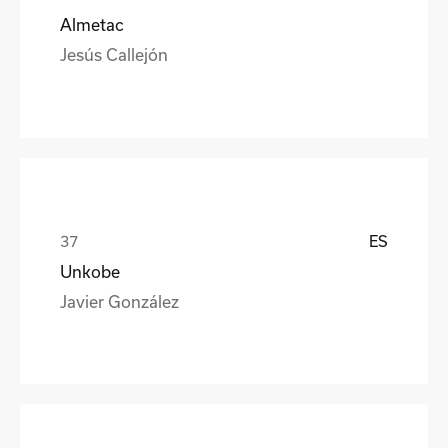
Almetac
Jesús Callejón
ES
Unkobe
Javier González