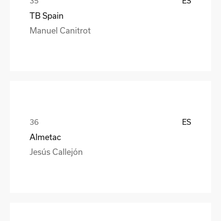
ES
TB Spain
Manuel Canitrot
ES
Almetac
Jesús Callejón