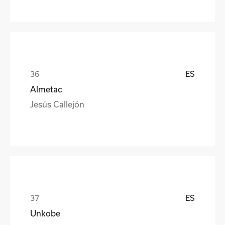
ES
Almetac
Jesús Callejón
ES
Unkobe