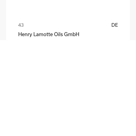
DE
Henry Lamotte Oils GmbH
Maik Knoblich
DE
Elektrofertigung Magdeburg GmbH
Ulf Liebscher