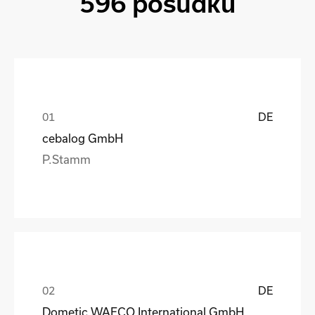
596 posudků
DE
cebalog GmbH
P.Stamm
DE
Dometic WAECO International GmbH