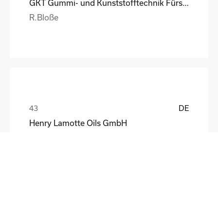
GKT Gummi- und Kunststofftechnik Fürstenwalde Gmb
R.Bloße
DE
Henry Lamotte Oils GmbH
Maik Knoblich