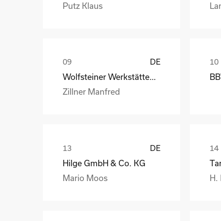
Putz Klaus
La
DE
Wolfsteiner Werkstätten, Außenstelle Industriemo
BB
Zillner Manfred
DE
Hilge GmbH & Co. KG
Ta
Mario Moos
H.