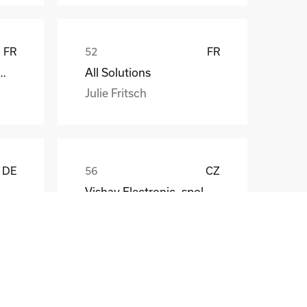
FR
FR
att EDF ENR PWT
All Solutions
Julie Fritsch
DE
CZ
Vishay Electronic, spol. s r.o.
Mr. Jaroslav Broz
DE
FR