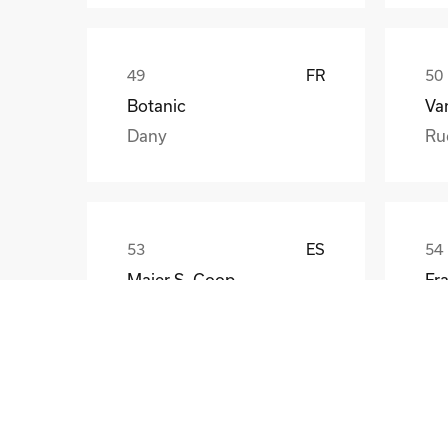
FR
Botanic
Va
Dany
Ru
ES
Maier S. Coop
Unai
Gü
CZ