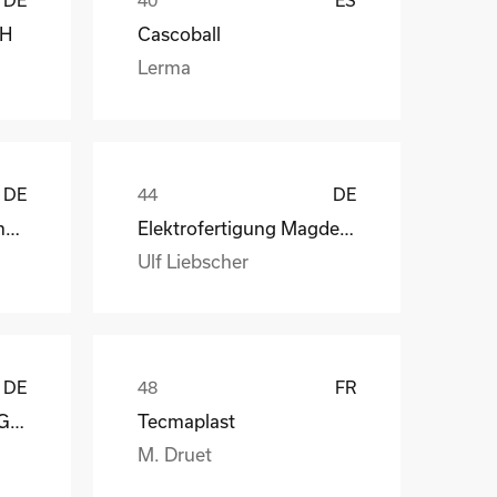
bH
Cascoball
Lerma
DE
DE
Henry Lamotte Oils GmbH
Elektrofertigung Magdeburg GmbH
Ulf Liebscher
DE
FR
Reagens Deutschland GmbH
Tecmaplast
M. Druet