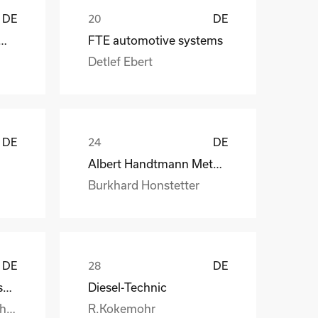
DE
DE
 CraneSystems GmbH
FTE automotive systems
Detlef Ebert
DE
DE
Albert Handtmann Metallgusswerk
Burkhard Honstetter
DE
DE
Handtmann Metallgusswerk
Diesel-Technic
Burkhard.Honstetter@handtmann.
R.Kokemohr