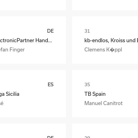
DE
ElectronicPartner Handel SE
efan Finger
Clemens K�ppl
ES
a Sicilia
TB Spain
sé
Manuel Canitrot
DE