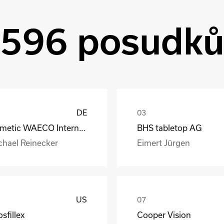
596 posudk
DE
Dometic WAECO International GmbH
BHS tabletop AG
chael Reinecker
Eimert Jürgen
US
sfillex
Cooper Vision