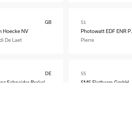
GB
n Hoecke NV
Photow
di De Laet
Pierre
DE
Franz Schneider Brakel GmbH + Co KG
SMS Elotherm GmbH
nther Wiesemann
Thomas Habel
DE