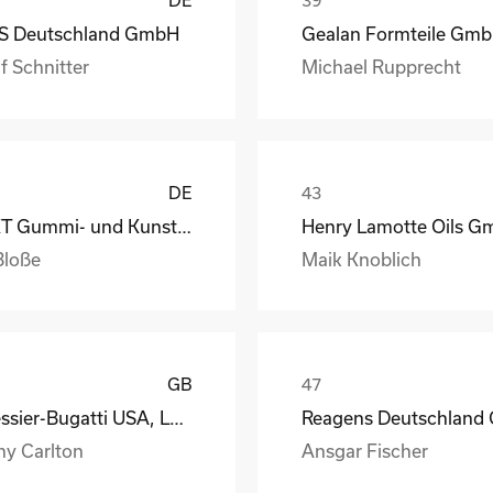
S Deutschland GmbH
Gealan Formteile Gm
f Schnitter
Michael Rupprecht
DE
GKT Gummi- und Kunststofftechnik Fürstenwalde Gmb
Bloße
Maik Knoblich
GB
Messier-Bugatti USA, LLC
ny Carlton
Ansgar Fischer