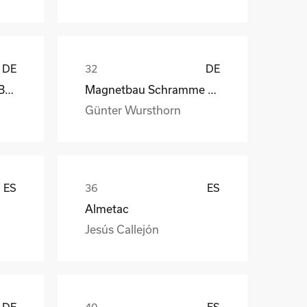
DE
DE
kb-endlos, Kroiss und Bichler
Magnetbau Schramme GmbH&Co.KG
Günter Wursthorn
ES
ES
Almetac
Jesús Callejón
DE
ES