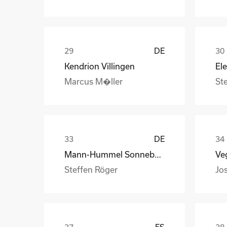
DE
Kendrion Villingen
Marcus M�ller
St
DE
Mann-Hummel Sonneberg
Veg
Steffen Röger
Jo
ES