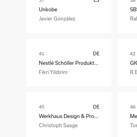
Unkobe
SB
Javier González
Ral
DE
Nestlé Schöller Produktions GmbH
Fikri Yildirim
R.
DE
Werkhaus Design & Produktion GmbH
Christoph Saage
To