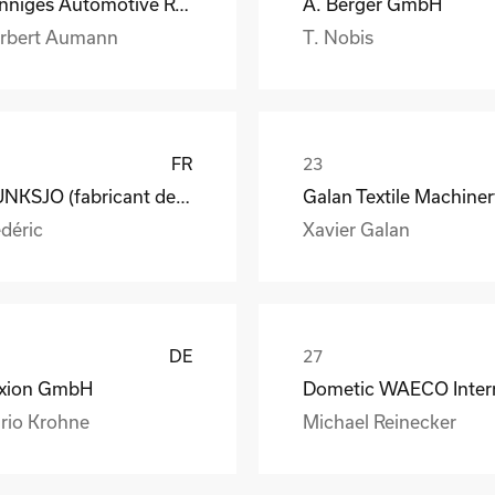
Henniges Automotive Rehburg GmbH Co.KG
A. Berger GmbH
rbert Aumann
T. Nobis
FR
MUNKSJO (fabricant de papiers spéciaux)
déric
Xavier Galan
DE
xion GmbH
rio Krohne
Michael Reinecker