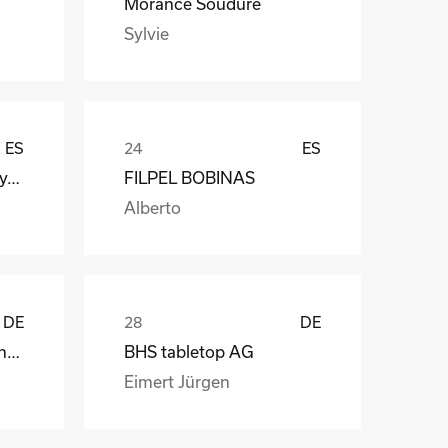
Morancé Soudure
Sylvie
ES
ES
Galan Textile Machinery, S.L.
FILPEL BOBINAS
Alberto
DE
DE
Dometic WAECO International GmbH
BHS tabletop AG
Eimert Jürgen