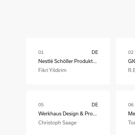
DE
Nestlé Schöller Produktions GmbH
Fikri Yildirim
R.
DE
Werkhaus Design & Produktion GmbH
Christoph Saage
To