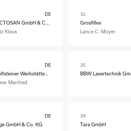
DE
LACTOSAN GmbH & Co. KG
Grosfillex
tz Klaus
Lance C. Moyer
DE
Wolfsteiner Werkstätten, Außenstelle Industriemo
BBW Lasertechnik G
lner Manfred
DE
lge GmbH & Co. KG
Tara GmbH