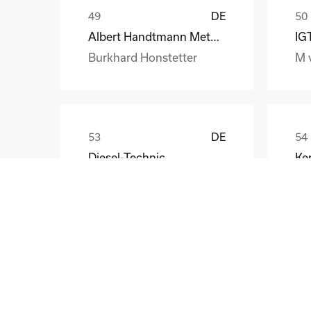
DE
Albert Handtmann Metallgusswerk
IG
Burkhard Honstetter
M 
DE
Diesel-Technic
Ken
R.Kokemohr
Ma
DE
Magnetbau Schramme GmbH&Co.KG
Günter Wursthorn
St