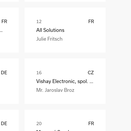
FR
FR
att EDF ENR PWT
All Solutions
Julie Fritsch
DE
CZ
Vishay Electronic, spol. s r.o.
Mr. Jaroslav Broz
DE
FR