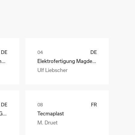
ů
DE
DE
Henry Lamotte Oils GmbH
Elektrofertigung Magdeburg GmbH
Ulf Liebscher
DE
FR
Reagens Deutschland GmbH
Tecmaplast
M. Druet