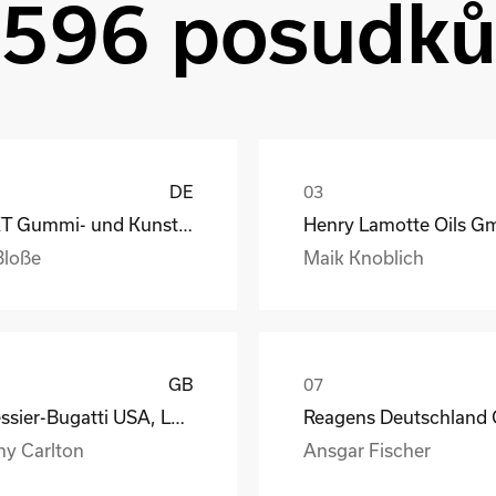
596 posudk
DE
GKT Gummi- und Kunststofftechnik Fürstenwalde Gmb
Bloße
Maik Knoblich
GB
Messier-Bugatti USA, LLC
ny Carlton
Ansgar Fischer