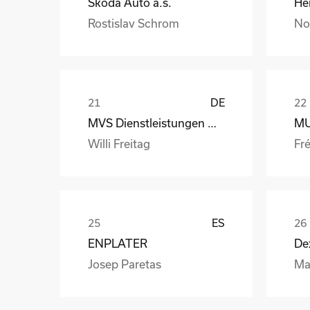
Skoda Auto a.s.
Rostislav Schrom
No
DE
MVS Dienstleistungen GmbH
Willi Freitag
Fré
ES
ENPLATER
De
Josep Paretas
Ma