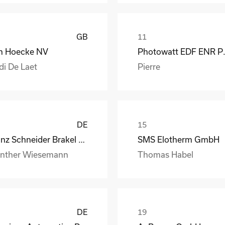
GB
n Hoecke NV
Photow
di De Laet
Pierre
DE
Franz Schneider Brakel GmbH + Co KG
SMS Elotherm GmbH
nther Wiesemann
Thomas Habel
DE