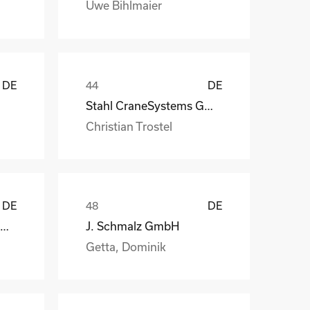
Uwe Bihlmaier
DE
DE
Stahl CraneSystems GmbH
Christian Trostel
DE
DE
Christian Maier GmbH & Co. KG
J. Schmalz GmbH
Getta, Dominik