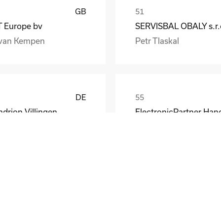
GB
T Europe bv
SERVISBAL OBALY s.r.
van Kempen
Petr Tlaskal
DE
drion Villingen
rcus M�ller
Stefan Finger
DE
Mann-Hummel Sonneberg
cebalog GmbH
effen Röger
P.Stamm