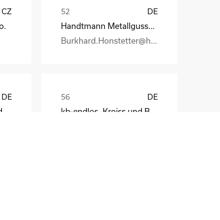
CZ
DE
o.
Handtmann Metallgusswerk
Burkhard.Honstetter@handtmann.
DE
DE
ElectronicPartner Handel SE
kb-endlos, Kroiss und Bichler
Clemens K�ppl
DE
DE
Schaeffler Technologies AG & C
Andreas Gauch