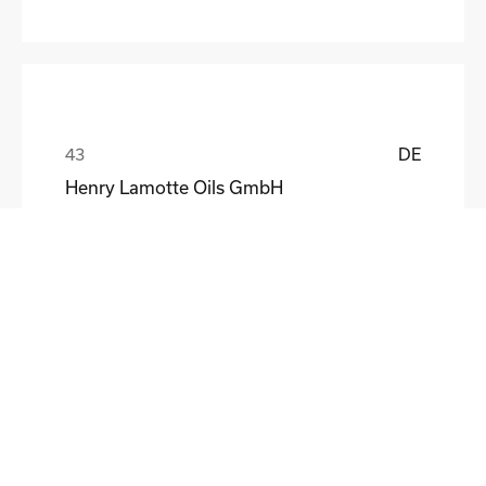
DE
Henry Lamotte Oils GmbH
Maik Knoblich
DE
Elektrofertigung Magdeburg GmbH