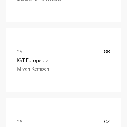
GB
IGT Europe bv
M van Kempen
CZ